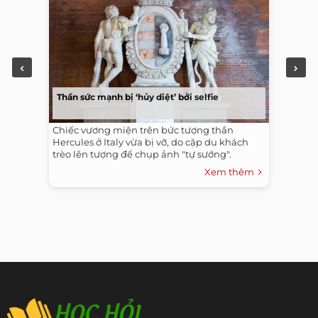
Thần sức mạnh bị ‘hủy diệt’ bởi selfie
Chiếc vương miện trên bức tượng thần
Hercules ở Italy vừa bị vỡ, do cặp du khách
trèo lên tượng để chụp ảnh "tự sướng".
Xem thêm