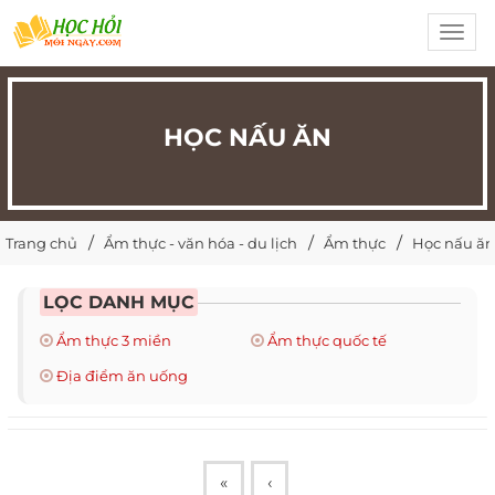
Toggl
navig
HỌC NẤU ĂN
Trang chủ
Ẩm thực - văn hóa - du lịch
Ẩm thực
Học nấu ăn
LỌC DANH MỤC
Ẩm thực 3 miền
Ẩm thực quốc tế
Địa điểm ăn uống
«
‹