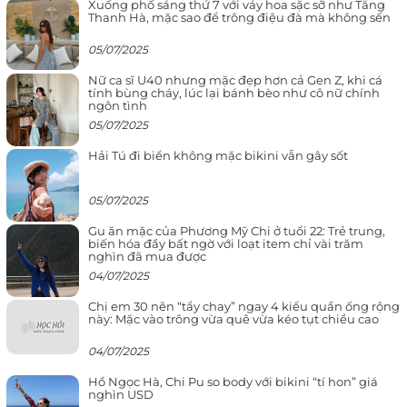
Xuống phố sáng thứ 7 với váy hoa sặc sỡ như Tăng
Thanh Hà, mặc sao để trông điệu đà mà không sến
05/07/2025
Nữ ca sĩ U40 nhưng mặc đẹp hơn cả Gen Z, khi cá
tính bùng cháy, lúc lại bánh bèo như cô nữ chính
ngôn tình
05/07/2025
Hải Tú đi biển không mặc bikini vẫn gây sốt
05/07/2025
Gu ăn mặc của Phương Mỹ Chi ở tuổi 22: Trẻ trung,
biến hóa đầy bất ngờ với loạt item chỉ vài trăm
nghìn đã mua được
04/07/2025
Chị em 30 nên “tẩy chay” ngay 4 kiểu quần ống rộng
này: Mặc vào trông vừa quê vừa kéo tụt chiều cao
04/07/2025
Hồ Ngọc Hà, Chi Pu so body với bikini “tí hon” giá
nghìn USD