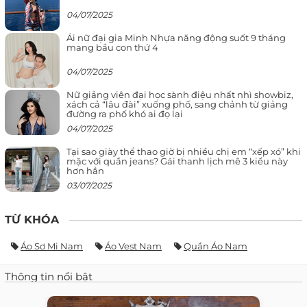
04/07/2025
Ái nữ đại gia Minh Nhựa năng động suốt 9 tháng
mang bầu con thứ 4
04/07/2025
Nữ giảng viên đại học sành điệu nhất nhì showbiz,
xách cả “lâu đài” xuống phố, sang chảnh từ giảng
đường ra phố khó ai đọ lại
04/07/2025
Tại sao giày thể thao giờ bị nhiều chị em “xếp xó” khi
mặc với quần jeans? Gái thanh lịch mê 3 kiểu này
hơn hẳn
03/07/2025
TỪ KHÓA
Áo Sơ Mi Nam
Áo Vest Nam
Quần Áo Nam
Thông tin nổi bật