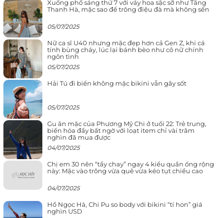
Xuống phố sáng thứ 7 với váy hoa sặc sỡ như Tăng
Thanh Hà, mặc sao để trông điệu đà mà không sến
05/07/2025
Nữ ca sĩ U40 nhưng mặc đẹp hơn cả Gen Z, khi cá
tính bùng cháy, lúc lại bánh bèo như cô nữ chính
ngôn tình
05/07/2025
Hải Tú đi biển không mặc bikini vẫn gây sốt
05/07/2025
Gu ăn mặc của Phương Mỹ Chi ở tuổi 22: Trẻ trung,
biến hóa đầy bất ngờ với loạt item chỉ vài trăm
nghìn đã mua được
04/07/2025
Chị em 30 nên “tẩy chay” ngay 4 kiểu quần ống rộng
này: Mặc vào trông vừa quê vừa kéo tụt chiều cao
04/07/2025
Hồ Ngọc Hà, Chi Pu so body với bikini “tí hon” giá
nghìn USD