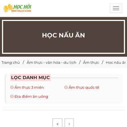
Toggl
navig
HỌC NẤU ĂN
Trang chủ
Ẩm thực - văn hóa - du lịch
Ẩm thực
Học nấu ăn
LỌC DANH MỤC
Ẩm thực 3 miền
Ẩm thực quốc tế
Địa điểm ăn uống
«
‹