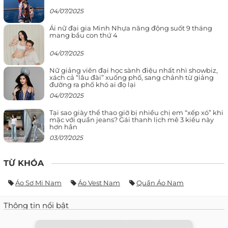
04/07/2025
Ái nữ đại gia Minh Nhựa năng động suốt 9 tháng
mang bầu con thứ 4
04/07/2025
Nữ giảng viên đại học sành điệu nhất nhì showbiz,
xách cả “lâu đài” xuống phố, sang chảnh từ giảng
đường ra phố khó ai đọ lại
04/07/2025
Tại sao giày thể thao giờ bị nhiều chị em “xếp xó” khi
mặc với quần jeans? Gái thanh lịch mê 3 kiểu này
hơn hẳn
03/07/2025
TỪ KHÓA
Áo Sơ Mi Nam
Áo Vest Nam
Quần Áo Nam
Thông tin nổi bật