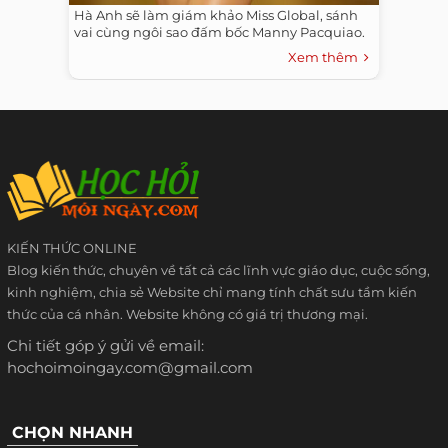
Hà Anh sẽ làm giám khảo Miss Global, sánh
vai cùng ngôi sao đấm bốc Manny Pacquiao.
Xem thêm
KIẾN THỨC ONLINE
Blog kiến thức, chuyên về tất cả các lĩnh vực giáo dục, cuộc sống,
kinh nghiệm, chia sẻ Website chỉ mang tính chất sưu tầm kiến
thức của cá nhân. Website không có giá trị thương mại.
Chi tiết góp ý gửi về email:
hochoimoingay.com@gmail.com
CHỌN NHANH