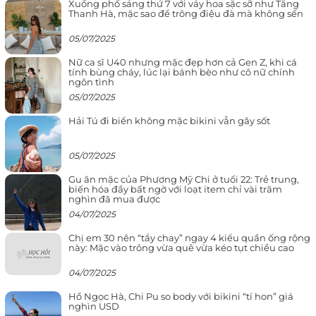
Xuống phố sáng thứ 7 với váy hoa sặc sỡ như Tăng
Thanh Hà, mặc sao để trông điệu đà mà không sến
05/07/2025
Nữ ca sĩ U40 nhưng mặc đẹp hơn cả Gen Z, khi cá
tính bùng cháy, lúc lại bánh bèo như cô nữ chính
ngôn tình
05/07/2025
Hải Tú đi biển không mặc bikini vẫn gây sốt
05/07/2025
Gu ăn mặc của Phương Mỹ Chi ở tuổi 22: Trẻ trung,
biến hóa đầy bất ngờ với loạt item chỉ vài trăm
nghìn đã mua được
04/07/2025
Chị em 30 nên “tẩy chay” ngay 4 kiểu quần ống rộng
này: Mặc vào trông vừa quê vừa kéo tụt chiều cao
04/07/2025
Hồ Ngọc Hà, Chi Pu so body với bikini “tí hon” giá
nghìn USD