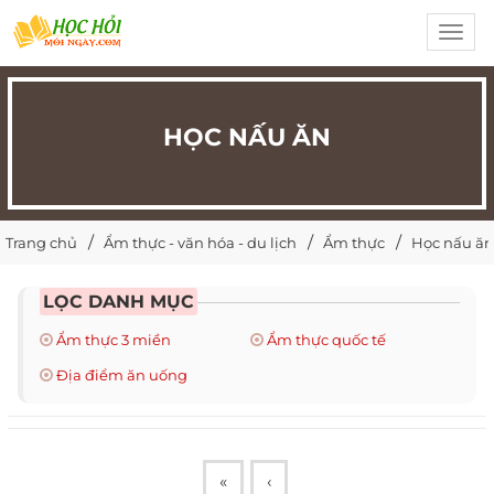
Toggl
navig
HỌC NẤU ĂN
Trang chủ
Ẩm thực - văn hóa - du lịch
Ẩm thực
Học nấu ăn
LỌC DANH MỤC
Ẩm thực 3 miền
Ẩm thực quốc tế
Địa điểm ăn uống
«
‹