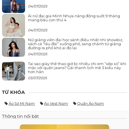
04/07/2025
Ái nữ đại gia Minh Nhựa năng động suốt 9 tháng
mang bầu con thứ 4
04/07/2025
Nữ giảng viên đại học sành điệu nhất nhì showbiz,
xách cả “lâu đài” xuống phố, sang chảnh từ giảng
đường ra phố khó ai đọ lại
04/07/2025
Tại sao giày thể thao giờ bị nhiều chị em “xếp xó” khi
mặc với quần jeans? Gái thanh lịch mê 3 kiểu này
hơn hẳn
03/07/2025
TỪ KHÓA
Áo Sơ Mi Nam
Áo Vest Nam
Quần Áo Nam
Thông tin nổi bật