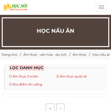
Toggl
navig
HỌC NẤU ĂN
Trang chủ
Ẩm thực - văn hóa - du lịch
Ẩm thực
Học nấu ăn
LỌC DANH MỤC
Ẩm thực 3 miền
Ẩm thực quốc tế
Địa điểm ăn uống
«
‹