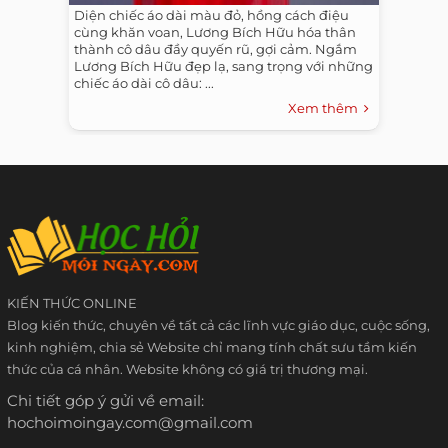
Diện chiếc áo dài màu đỏ, hồng cách điệu
cùng khăn voan, Lương Bích Hữu hóa thân
thành cô dâu đầy quyến rũ, gợi cảm. Ngắm
Lương Bích Hữu đẹp lạ, sang trọng với những
chiếc áo dài cô dâu: ...
Xem thêm
KIẾN THỨC ONLINE
Blog kiến thức, chuyên về tất cả các lĩnh vực giáo dục, cuộc sống,
kinh nghiệm, chia sẻ Website chỉ mang tính chất sưu tầm kiến
thức của cá nhân. Website không có giá trị thương mại.
Chi tiết góp ý gửi về email:
hochoimoingay.com@gmail.com