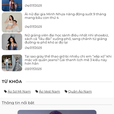
04/07/2025
Ái nữ đại gia Minh Nhựa năng động suốt 9 tháng
mang bầu con thứ 4
04/07/2025
Nữ giảng viên đại học sành điệu nhất nhì showbiz,
xách cả “lâu đài” xuống phố, sang chảnh từ giảng
đường ra phố khó ai đọ lại
04/07/2025
Tại sao giày thể thao giờ bị nhiều chị em “xếp xó” khi
mặc với quần jeans? Gái thanh lịch mê 3 kiểu này
hơn hẳn
03/07/2025
TỪ KHÓA
Áo Sơ Mi Nam
Áo Vest Nam
Quần Áo Nam
Thông tin nổi bật