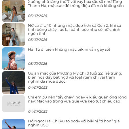
Xuống phố sáng thứ 7 với váy hoa sặc sỡ như Tăng
Thanh Hà, mặc sao để trông điệu đà mà không sến
05/07/2025
Nữ ca sĩ U40 nhưng mặc đẹp hơn cả Gen Z, khi cá
tính bùng cháy, lúc lại bánh bèo như cô nữ chính
ngôn tình
05/07/2025
Hải Tú đi biển không mặc bikini vẫn gây sốt
05/07/2025
Gu ăn mặc của Phương Mỹ Chi ở tuổi 22: Trẻ trung,
biến hóa đầy bất ngờ với loạt item chỉ vài trăm
nghìn đã mua được
04/07/2025
Chị em 30 nên “tẩy chay” ngay 4 kiểu quần ống rộng
này: Mặc vào trông vừa quê vừa kéo tụt chiều cao
04/07/2025
Hồ Ngọc Hà, Chi Pu so body với bikini “tí hon” giá
nghìn USD