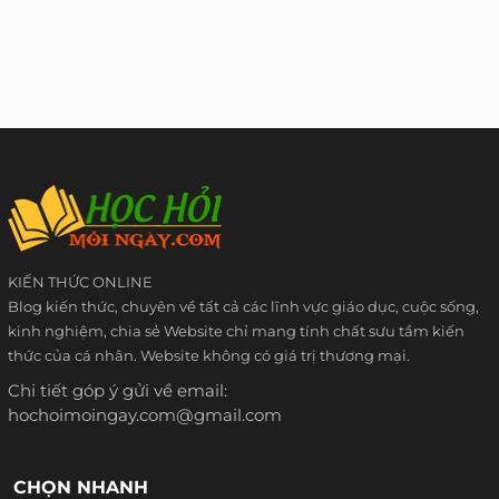
KIẾN THỨC ONLINE
Blog kiến thức, chuyên về tất cả các lĩnh vực giáo dục, cuộc sống,
kinh nghiệm, chia sẻ Website chỉ mang tính chất sưu tầm kiến
thức của cá nhân. Website không có giá trị thương mại.
Chi tiết góp ý gửi về email:
hochoimoingay.com@gmail.com
CHỌN NHANH