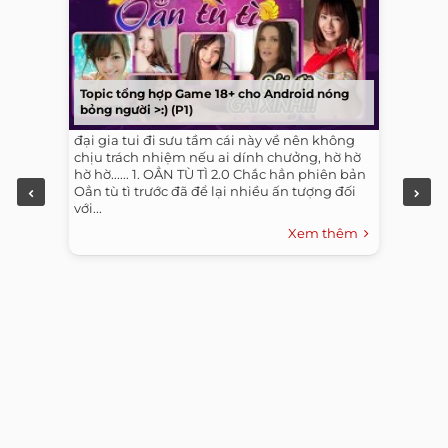
Topic tổng hợp Game 18+ cho Android nóng
bỏng người >:) (P1)
đại gia tui đi sưu tầm cái này về nên không
chịu trách nhiệm nếu ai dính chưởng, hờ hờ
hờ hờ...... 1. OẲN TÙ TÌ 2.0 Chắc hẳn phiên bản
Oẳn tù tì trước đã để lại nhiều ấn tượng đối
với...
Xem thêm