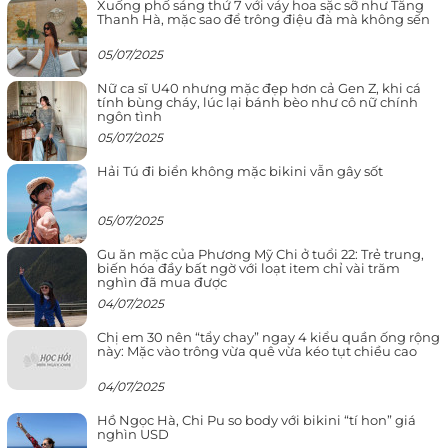
Xuống phố sáng thứ 7 với váy hoa sặc sỡ như Tăng
Thanh Hà, mặc sao để trông điệu đà mà không sến
05/07/2025
Nữ ca sĩ U40 nhưng mặc đẹp hơn cả Gen Z, khi cá
tính bùng cháy, lúc lại bánh bèo như cô nữ chính
ngôn tình
05/07/2025
Hải Tú đi biển không mặc bikini vẫn gây sốt
05/07/2025
Gu ăn mặc của Phương Mỹ Chi ở tuổi 22: Trẻ trung,
biến hóa đầy bất ngờ với loạt item chỉ vài trăm
nghìn đã mua được
04/07/2025
Chị em 30 nên “tẩy chay” ngay 4 kiểu quần ống rộng
này: Mặc vào trông vừa quê vừa kéo tụt chiều cao
04/07/2025
Hồ Ngọc Hà, Chi Pu so body với bikini “tí hon” giá
nghìn USD