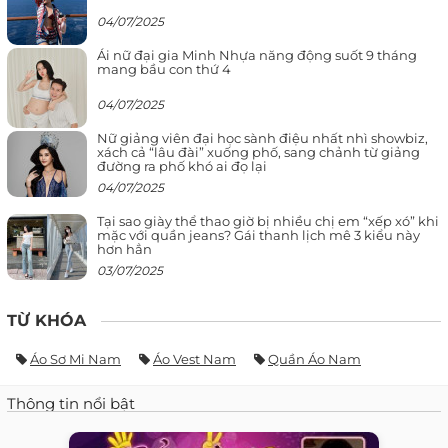
04/07/2025
Ái nữ đại gia Minh Nhựa năng động suốt 9 tháng
mang bầu con thứ 4
04/07/2025
Nữ giảng viên đại học sành điệu nhất nhì showbiz,
xách cả “lâu đài” xuống phố, sang chảnh từ giảng
đường ra phố khó ai đọ lại
04/07/2025
Tại sao giày thể thao giờ bị nhiều chị em “xếp xó” khi
mặc với quần jeans? Gái thanh lịch mê 3 kiểu này
hơn hẳn
03/07/2025
TỪ KHÓA
Áo Sơ Mi Nam
Áo Vest Nam
Quần Áo Nam
Thông tin nổi bật