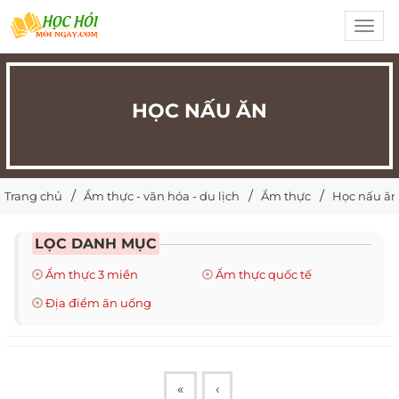
Toggl
navig
HỌC NẤU ĂN
Trang chủ
Ẩm thực - văn hóa - du lịch
Ẩm thực
Học nấu ăn
LỌC DANH MỤC
Ẩm thực 3 miền
Ẩm thực quốc tế
Địa điểm ăn uống
«
‹