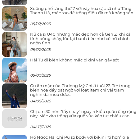
Xuống phố sáng thứ 7 với váy hoa sặc sỡ như Tăng
Thanh Hà, mặc sao để trông điệu đà mà không sến
05/07/2025
Nữ ca sĩ U40 nhưng mặc đẹp hơn cả Gen Z, khi cá
tính bùng cháy, lúc lại bánh bèo như cô nữ chính
ngôn tình
05/07/2025
Hải Tú đi biển không mặc bikini vẫn gây sốt
05/07/2025
Gu ăn mặc của Phương Mỹ Chi ở tuổi 22: Trẻ trung,
biến hóa đầy bất ngờ với loạt item chỉ vài trăm
nghìn đã mua được
04/07/2025
Chị em 30 nên “tẩy chay” ngay 4 kiểu quần ống rộng
này: Mặc vào trông vừa quê vừa kéo tụt chiều cao
04/07/2025
Hồ Ngọc Hà, Chi Pu so body với bikini “tí hon” giá