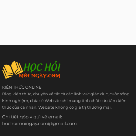
KIẾN THỨC ONLINE
Blog kiến thức, chuyên về tất cả các lĩnh vực giáo dục, cuộc sống,
kinh nghiệm, chia sẻ Website chỉ mang tính chất sưu tầm kiến
thức của cá nhân. Website không có giá trị thương mại.
Chi tiết góp ý gửi về email:
hochoimoingay.com@gmail.com