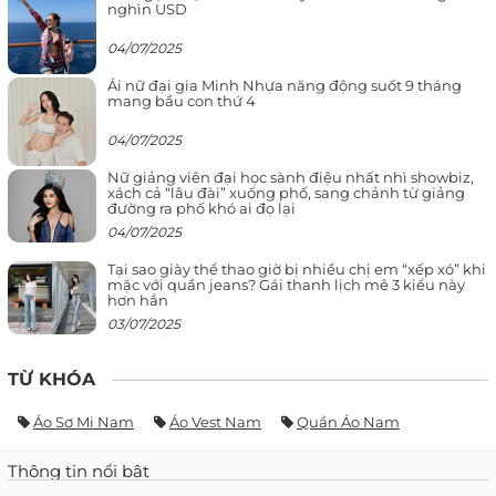
nghìn USD
04/07/2025
Ái nữ đại gia Minh Nhựa năng động suốt 9 tháng
mang bầu con thứ 4
04/07/2025
Nữ giảng viên đại học sành điệu nhất nhì showbiz,
xách cả “lâu đài” xuống phố, sang chảnh từ giảng
đường ra phố khó ai đọ lại
04/07/2025
Tại sao giày thể thao giờ bị nhiều chị em “xếp xó” khi
mặc với quần jeans? Gái thanh lịch mê 3 kiểu này
hơn hẳn
03/07/2025
TỪ KHÓA
Áo Sơ Mi Nam
Áo Vest Nam
Quần Áo Nam
Thông tin nổi bật