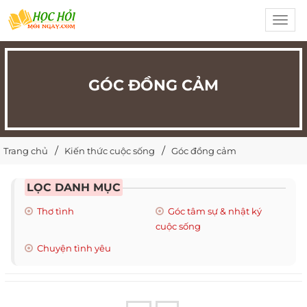
Toggl
navig
GÓC ĐỒNG CẢM
Trang chủ
Kiến thức cuộc sống
Góc đồng cảm
LỌC DANH MỤC
Thơ tình
Góc tâm sự & nhật ký
cuộc sống
Chuyện tình yêu