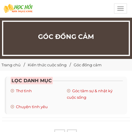
Toggl
navig
GÓC ĐỒNG CẢM
Trang chủ
Kiến thức cuộc sống
Góc đồng cảm
LỌC DANH MỤC
Thơ tình
Góc tâm sự & nhật ký
cuộc sống
Chuyện tình yêu