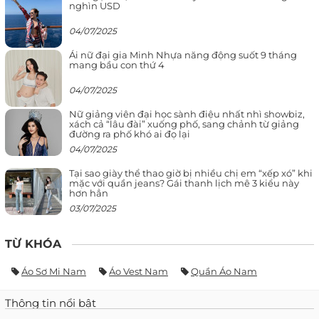
nghìn USD
04/07/2025
Ái nữ đại gia Minh Nhựa năng động suốt 9 tháng
mang bầu con thứ 4
04/07/2025
Nữ giảng viên đại học sành điệu nhất nhì showbiz,
xách cả “lâu đài” xuống phố, sang chảnh từ giảng
đường ra phố khó ai đọ lại
04/07/2025
Tại sao giày thể thao giờ bị nhiều chị em “xếp xó” khi
mặc với quần jeans? Gái thanh lịch mê 3 kiểu này
hơn hẳn
03/07/2025
TỪ KHÓA
Áo Sơ Mi Nam
Áo Vest Nam
Quần Áo Nam
Thông tin nổi bật