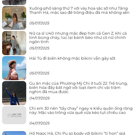
Xuống phố sáng thứ 7 với váy hoa sặc sỡ như Tăng
Thanh Hà, mặc sao để trông điệu đà mà không sến
05/07/2025
Nữ ca sĩ U40 nhưng mặc đẹp hơn cả Gen Z, khi cá
tính bùng cháy, lúc lại bánh bèo như cô nữ chính
ngôn tình
05/07/2025
Hải Tú đi biển không mặc bikini vẫn gây sốt
05/07/2025
Gu ăn mặc của Phương Mỹ Chi ở tuổi 22: Trẻ trung,
biến hóa đầy bất ngờ với loạt item chỉ vài trăm
nghìn đã mua được
04/07/2025
Chị em 30 nên “tẩy chay” ngay 4 kiểu quần ống rộng
này: Mặc vào trông vừa quê vừa kéo tụt chiều cao
04/07/2025
Hồ Ngọc Hà, Chi Pu so body với bikini “tí hon” giá