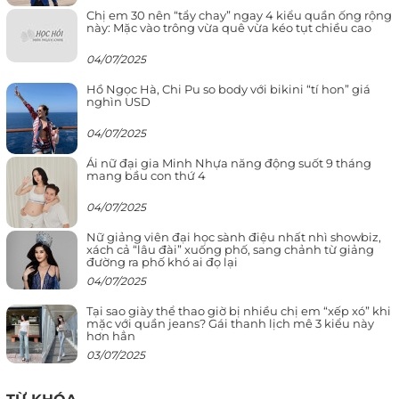
Chị em 30 nên “tẩy chay” ngay 4 kiểu quần ống rộng
này: Mặc vào trông vừa quê vừa kéo tụt chiều cao
04/07/2025
Hồ Ngọc Hà, Chi Pu so body với bikini “tí hon” giá
nghìn USD
04/07/2025
Ái nữ đại gia Minh Nhựa năng động suốt 9 tháng
mang bầu con thứ 4
04/07/2025
Nữ giảng viên đại học sành điệu nhất nhì showbiz,
xách cả “lâu đài” xuống phố, sang chảnh từ giảng
đường ra phố khó ai đọ lại
04/07/2025
Tại sao giày thể thao giờ bị nhiều chị em “xếp xó” khi
mặc với quần jeans? Gái thanh lịch mê 3 kiểu này
hơn hẳn
03/07/2025