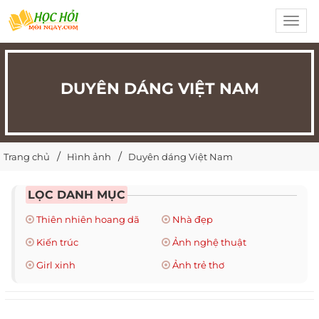
Toggl
navig
DUYÊN DÁNG VIỆT NAM
Trang chủ
Hình ảnh
Duyên dáng Việt Nam
LỌC DANH MỤC
Thiên nhiên hoang dã
Nhà đẹp
Kiến trúc
Ảnh nghệ thuật
Girl xinh
Ảnh trẻ thơ