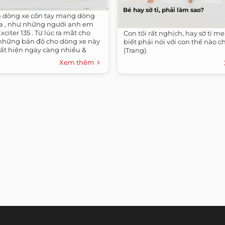
Bé hay sờ ti, phải làm sao?
là dòng xe côn tay mang dòng
 , như những người anh em
Exciter 135 . Từ lúc ra mắt cho
Con tôi rất nghịch, hay sờ ti mẹ
 những bản độ cho dòng xe này
biết phải nói với con thế nào c
ất hiện ngày càng nhiều &
(Trang).
Xem thêm