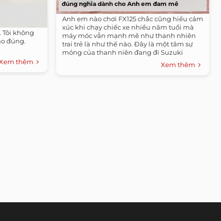
đúng nghĩa dành cho Anh em đam mê
Anh em nào chơi FX125 chắc cũng hiểu cảm
xúc khi chạy chiếc xe nhiều năm tuổi mà
. Tôi không
máy móc vẫn mạnh mẽ như thanh nhiên
ho đúng.
trai trẻ là như thế nào. Đây là một tâm sự
mỏng của thanh niên đang đi Suzuki
FX125,...
Xem thêm
Xem thêm