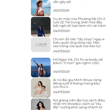
vẫn gây sốt
05/07/2025
Gu ăn mặc của Phương Mỹ Chi ở
tuổi 22: Trẻ trung, biến hóa đầy
bất ngờ với loạt item chỉ vài trăm
nghìn đã mua được
04/07/2025
Chị em 30 nên “tẩy chay” ngay 4
kiểu quần ống rộng này: Mặc
vào trông vừa quê vừa kéo tụt
chiều cao
04/07/2025
Hồ Ngọc Hà, Chi Pu so body với
bikini “tí hon” giá nghìn USD
04/07/2025
Ái nữ đại gia Minh Nhựa năng
động suốt 9 tháng mang bầu
con thứ 4
04/07/2025
Nữ giảng viên đại học sành điệu
nhất nhì showbiz, xách cả “lâu
đài” xuống phố, sang chảnh từ