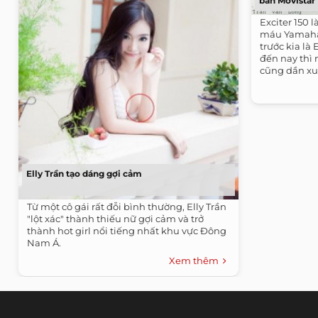
bản Movistar
Exciter 150 
máu Yamaha
trước kia là 
đến nay thì
cũng dần xu
chiếc...
Elly Trần tạo dáng gợi cảm
Từ một cô gái rất đỗi bình thường, Elly Trần
"lột xác" thành thiếu nữ gợi cảm và trở
thành hot girl nổi tiếng nhất khu vực Đông
Nam Á.
Xem thêm