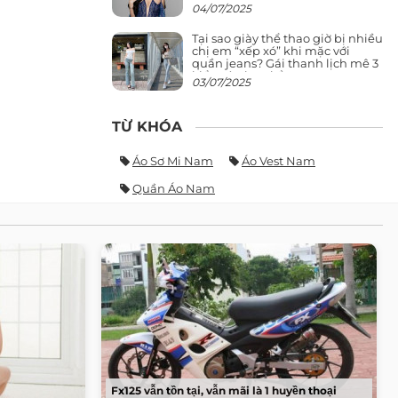
giảng đường ra phố khó ai đọ lại
04/07/2025
Tại sao giày thể thao giờ bị nhiều
chị em “xếp xó” khi mặc với
quần jeans? Gái thanh lịch mê 3
kiểu này hơn hẳn
03/07/2025
TỪ KHÓA
Áo Sơ Mi Nam
Áo Vest Nam
Quần Áo Nam
Fx125 vẫn tồn tại, vẫn mãi là 1 huyền thoại