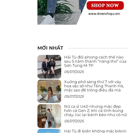
MỚI NHẤT
Hải Tú đổi phong cách thế nào
sau 5 năm thành “nàng thơ” của
Sơn Tùng M-TP
05/07/2025
Xuống phố sáng thứ 7 với váy
hoa sặc sỡ như Tăng Thanh Hà,
mặc sao để trông điệu đà mà
không sến
05/07/2025
Nữ ca sĩ U40 nhưng mặc đẹp
hơn cả Gen Z, khi cá tính bùng
cháy, lúc lại bánh bèo như cô nữ
chính ngôn tình
05/07/2025
Hải Tú đi biển không mặc bikini