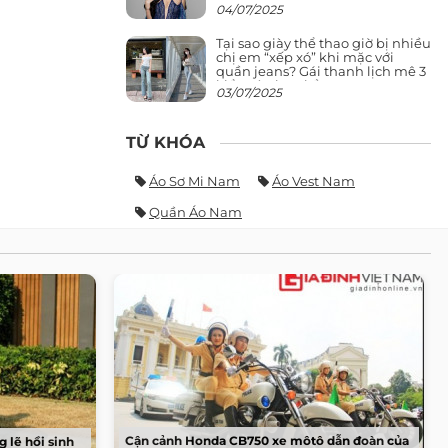
giảng đường ra phố khó ai đọ lại
04/07/2025
Tại sao giày thể thao giờ bị nhiều
chị em “xếp xó” khi mặc với
quần jeans? Gái thanh lịch mê 3
kiểu này hơn hẳn
03/07/2025
TỪ KHÓA
Áo Sơ Mi Nam
Áo Vest Nam
Quần Áo Nam
Cận cảnh Honda CB750 xe môtô dẫn đoàn của
 lẽ hồi sinh