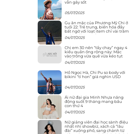
vẫn gây sốt
05/07/2025
Gu ăn mặc của Phương Mỹ Chi ở
tuổi 22: Trẻ trung, biến hóa đầy
bất ngờ với loạt item chỉ vài trăm
nghìn đã mua được
04/07/2025
Chị em 30 nên “tẩy chay” ngay 4
kiểu quần ống rộng này: Mặc
vào trông vừa quê vừa kéo tụt
chiều cao
04/07/2025
Hồ Ngọc Hà, Chi Pu so body với
bikini “tí hon” giá nghìn USD
04/07/2025
Ái nữ đại gia Minh Nhựa năng
động suốt 9 tháng mang bầu
con thứ 4
04/07/2025
Nữ giảng viên đại học sành điệu
nhất nhì showbiz, xách cả “lâu
đài” xuống phố, sang chảnh từ