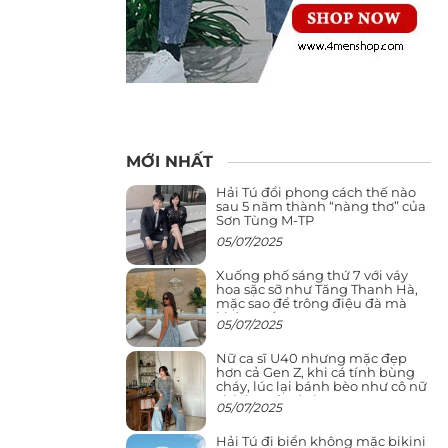
MỚI NHẤT
Hải Tú đổi phong cách thế nào
sau 5 năm thành “nàng thơ” của
Sơn Tùng M-TP
05/07/2025
Xuống phố sáng thứ 7 với váy
hoa sặc sỡ như Tăng Thanh Hà,
mặc sao để trông điệu đà mà
không sến
05/07/2025
Nữ ca sĩ U40 nhưng mặc đẹp
hơn cả Gen Z, khi cá tính bùng
cháy, lúc lại bánh bèo như cô nữ
chính ngôn tình
05/07/2025
Hải Tú đi biển không mặc bikini