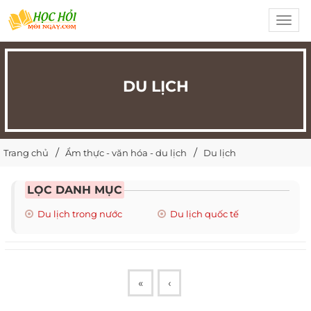
Toggl
navig
DU LỊCH
Trang chủ
Ẩm thực - văn hóa - du lịch
Du lịch
LỌC DANH MỤC
Du lịch trong nước
Du lịch quốc tế
«
‹