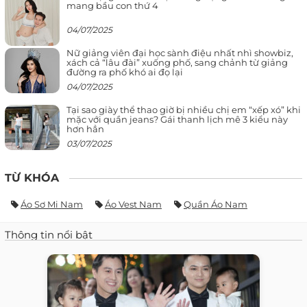
mang bầu con thứ 4
04/07/2025
Nữ giảng viên đại học sành điệu nhất nhì showbiz,
xách cả “lâu đài” xuống phố, sang chảnh từ giảng
đường ra phố khó ai đọ lại
04/07/2025
Tại sao giày thể thao giờ bị nhiều chị em “xếp xó” khi
mặc với quần jeans? Gái thanh lịch mê 3 kiểu này
hơn hẳn
03/07/2025
TỪ KHÓA
Áo Sơ Mi Nam
Áo Vest Nam
Quần Áo Nam
Thông tin nổi bật