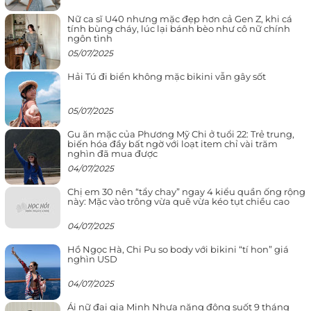
Nữ ca sĩ U40 nhưng mặc đẹp hơn cả Gen Z, khi cá
tính bùng cháy, lúc lại bánh bèo như cô nữ chính
ngôn tình
05/07/2025
Hải Tú đi biển không mặc bikini vẫn gây sốt
05/07/2025
Gu ăn mặc của Phương Mỹ Chi ở tuổi 22: Trẻ trung,
biến hóa đầy bất ngờ với loạt item chỉ vài trăm
nghìn đã mua được
04/07/2025
Chị em 30 nên “tẩy chay” ngay 4 kiểu quần ống rộng
này: Mặc vào trông vừa quê vừa kéo tụt chiều cao
04/07/2025
Hồ Ngọc Hà, Chi Pu so body với bikini “tí hon” giá
nghìn USD
04/07/2025
Ái nữ đại gia Minh Nhựa năng động suốt 9 tháng