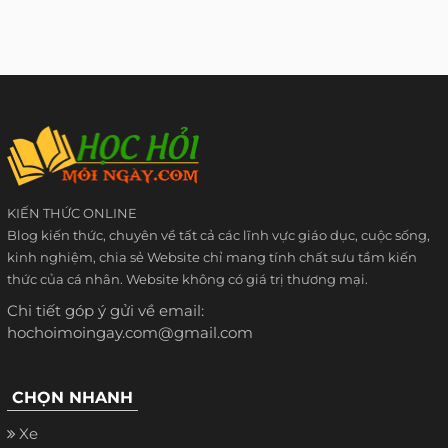
KIẾN THỨC ONLINE
Blog kiến thức, chuyên về tất cả các lĩnh vực giáo dục, cuộc sống,
kinh nghiệm, chia sẻ Website chỉ mang tính chất sưu tầm kiến
thức của cá nhân. Website không có giá trị thương mại.
Chi tiết góp ý gửi về email:
hochoimoingay.com@gmail.com
CHỌN NHANH
Xe