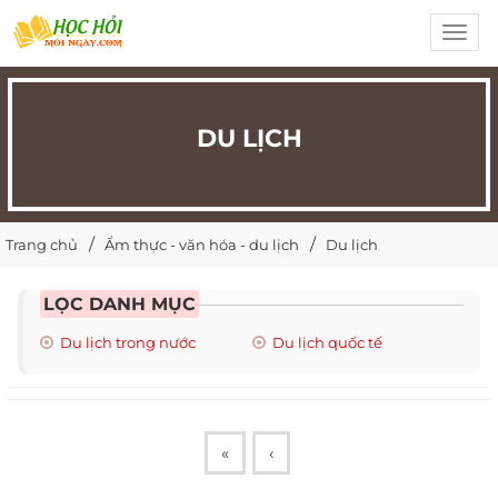
Toggl
navig
DU LỊCH
Trang chủ
Ẩm thực - văn hóa - du lịch
Du lịch
LỌC DANH MỤC
Du lịch trong nước
Du lịch quốc tế
«
‹