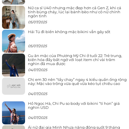
Nữ ca sĩ U40 nhưng mặc đẹp hơn cả Gen Z, khi cá
tính bùng cháy, lúc lại bánh bèo như cô nữ chính
ngôn tình
05/07/2025
Hải Tú đi biển không mặc bikini vẫn gây sốt
05/07/2025
Gu ăn mặc của Phương Mỹ Chi ở tuổi 22: Trẻ trung,
biến hóa đầy bất ngờ với loạt item chỉ vài trăm
nghìn đã mua được
04/07/2025
Chị em 30 nên “tẩy chay” ngay 4 kiểu quần ống rộng
này: Mặc vào trông vừa quê vừa kéo tụt chiều cao
04/07/2025
Hồ Ngọc Hà, Chi Pu so body với bikini “tí hon” giá
nghìn USD
04/07/2025
Ái nữ đại gia Minh Nhựa năng động suốt 9 tháng