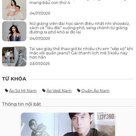
mang bầu con thứ 4
04/07/2025
Nữ giảng viên đại học sành điệu nhất nhì showbiz,
xách cả “lâu đài” xuống phố, sang chảnh từ giảng
đường ra phố khó ai đọ lại
04/07/2025
Tại sao giày thể thao giờ bị nhiều chị em “xếp xó” khi
mặc với quần jeans? Gái thanh lịch mê 3 kiểu này
hơn hẳn
03/07/2025
TỪ KHÓA
Áo Sơ Mi Nam
Áo Vest Nam
Quần Áo Nam
Thông tin nổi bật