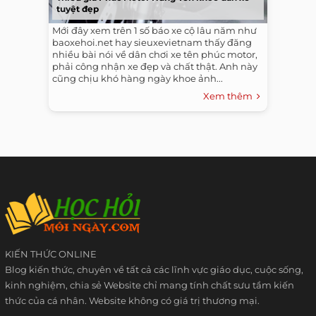
tuyệt đẹp
Mới đây xem trên 1 số báo xe cộ lâu năm như
baoxehoi.net hay sieuxevietnam thấy đăng
nhiều bài nói về dân chơi xe tên phúc motor,
phải công nhận xe đẹp và chất thật. Anh này
cũng chịu khó hàng ngày khoe ảnh...
Xem thêm
KIẾN THỨC ONLINE
Blog kiến thức, chuyên về tất cả các lĩnh vực giáo dục, cuộc sống,
kinh nghiệm, chia sẻ Website chỉ mang tính chất sưu tầm kiến
thức của cá nhân. Website không có giá trị thương mại.