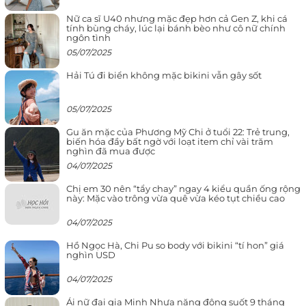
Nữ ca sĩ U40 nhưng mặc đẹp hơn cả Gen Z, khi cá
tính bùng cháy, lúc lại bánh bèo như cô nữ chính
ngôn tình
05/07/2025
Hải Tú đi biển không mặc bikini vẫn gây sốt
05/07/2025
Gu ăn mặc của Phương Mỹ Chi ở tuổi 22: Trẻ trung,
biến hóa đầy bất ngờ với loạt item chỉ vài trăm
nghìn đã mua được
04/07/2025
Chị em 30 nên “tẩy chay” ngay 4 kiểu quần ống rộng
này: Mặc vào trông vừa quê vừa kéo tụt chiều cao
04/07/2025
Hồ Ngọc Hà, Chi Pu so body với bikini “tí hon” giá
nghìn USD
04/07/2025
Ái nữ đại gia Minh Nhựa năng động suốt 9 tháng