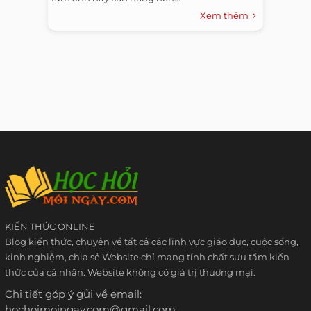
Xem thêm
KIẾN THỨC ONLINE
Blog kiến thức, chuyên về tất cả các lĩnh vực giáo dục, cuộc sống,
kinh nghiệm, chia sẻ Website chỉ mang tính chất sưu tầm kiến
thức của cá nhân. Website không có giá trị thương mại.
Chi tiết góp ý gửi về email:
hochoimoingay.com@gmail.com