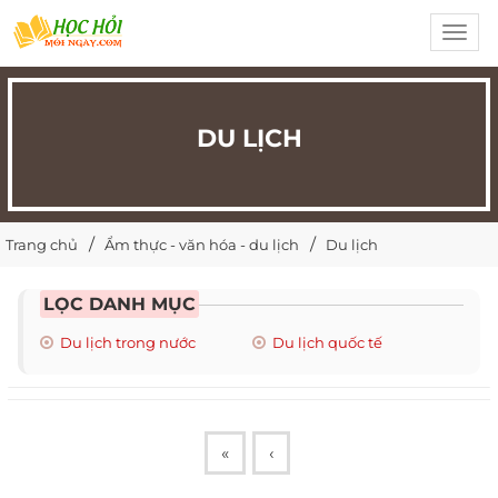
Toggl
navig
DU LỊCH
Trang chủ
Ẩm thực - văn hóa - du lịch
Du lịch
LỌC DANH MỤC
Du lịch trong nước
Du lịch quốc tế
«
‹