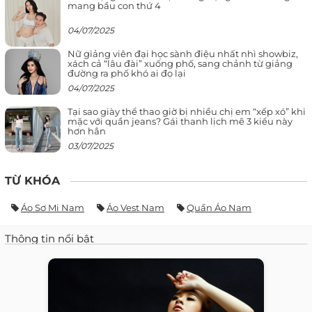
mang bầu con thứ 4
04/07/2025
Nữ giảng viên đại học sành điệu nhất nhì showbiz,
xách cả “lâu đài” xuống phố, sang chảnh từ giảng
đường ra phố khó ai đọ lại
04/07/2025
Tại sao giày thể thao giờ bị nhiều chị em “xếp xó” khi
mặc với quần jeans? Gái thanh lịch mê 3 kiểu này
hơn hẳn
03/07/2025
TỪ KHÓA
Áo Sơ Mi Nam
Áo Vest Nam
Quần Áo Nam
Thông tin nổi bật