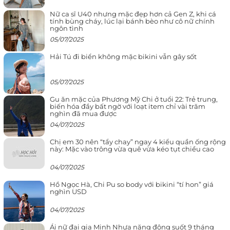
Nữ ca sĩ U40 nhưng mặc đẹp hơn cả Gen Z, khi cá
tính bùng cháy, lúc lại bánh bèo như cô nữ chính
ngôn tình
05/07/2025
Hải Tú đi biển không mặc bikini vẫn gây sốt
05/07/2025
Gu ăn mặc của Phương Mỹ Chi ở tuổi 22: Trẻ trung,
biến hóa đầy bất ngờ với loạt item chỉ vài trăm
nghìn đã mua được
04/07/2025
Chị em 30 nên “tẩy chay” ngay 4 kiểu quần ống rộng
này: Mặc vào trông vừa quê vừa kéo tụt chiều cao
04/07/2025
Hồ Ngọc Hà, Chi Pu so body với bikini “tí hon” giá
nghìn USD
04/07/2025
Ái nữ đại gia Minh Nhựa năng động suốt 9 tháng