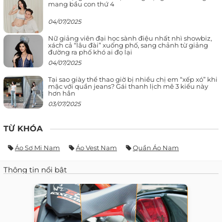
mang bầu con thứ 4
04/07/2025
Nữ giảng viên đại học sành điệu nhất nhì showbiz,
xách cả “lâu đài” xuống phố, sang chảnh từ giảng
đường ra phố khó ai đọ lại
04/07/2025
Tại sao giày thể thao giờ bị nhiều chị em “xếp xó” khi
mặc với quần jeans? Gái thanh lịch mê 3 kiểu này
hơn hẳn
03/07/2025
TỪ KHÓA
Áo Sơ Mi Nam
Áo Vest Nam
Quần Áo Nam
Thông tin nổi bật