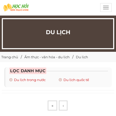
Toggl
navig
DU LỊCH
Trang chủ
Ẩm thực - văn hóa - du lịch
Du lịch
LỌC DANH MỤC
Du lịch trong nước
Du lịch quốc tế
«
‹