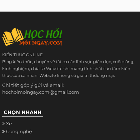
KIẾN THỨC ONLINE
Blog kiến thức, chuyên về tất cả các lĩnh vực giáo dục, cuộc sống,
kinh nghiệm, chia sẻ Website chỉ mang tính chất sưu tầm kiến
thức của cá nhân. Website không có giá trị thương mại.
Chi tiết góp ý gửi về email:
hochoimoingay.com@gmail.com
CHỌN NHANH
Xe
Công nghệ