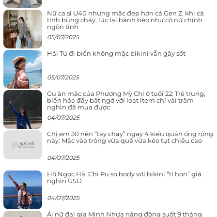
Nữ ca sĩ U40 nhưng mặc đẹp hơn cả Gen Z, khi cá
tính bùng cháy, lúc lại bánh bèo như cô nữ chính
ngôn tình
05/07/2025
Hải Tú đi biển không mặc bikini vẫn gây sốt
05/07/2025
Gu ăn mặc của Phương Mỹ Chi ở tuổi 22: Trẻ trung,
biến hóa đầy bất ngờ với loạt item chỉ vài trăm
nghìn đã mua được
04/07/2025
Chị em 30 nên “tẩy chay” ngay 4 kiểu quần ống rộng
này: Mặc vào trông vừa quê vừa kéo tụt chiều cao
04/07/2025
Hồ Ngọc Hà, Chi Pu so body với bikini “tí hon” giá
nghìn USD
04/07/2025
Ái nữ đại gia Minh Nhựa năng động suốt 9 tháng