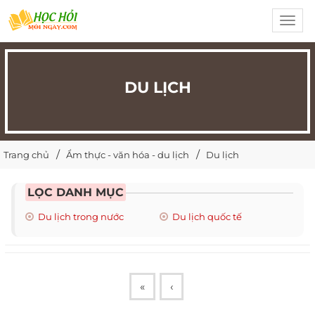
Toggl
navig
DU LỊCH
Trang chủ
Ẩm thực - văn hóa - du lịch
Du lịch
LỌC DANH MỤC
Du lịch trong nước
Du lịch quốc tế
«
‹