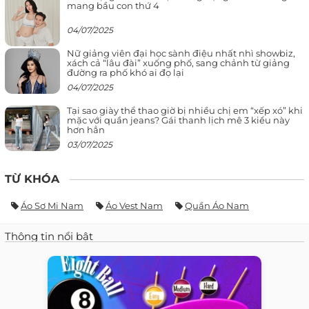
mang bầu con thứ 4
04/07/2025
Nữ giảng viên đại học sành điệu nhất nhì showbiz,
xách cả “lâu đài” xuống phố, sang chảnh từ giảng
đường ra phố khó ai đọ lại
04/07/2025
Tại sao giày thể thao giờ bị nhiều chị em “xếp xó” khi
mặc với quần jeans? Gái thanh lịch mê 3 kiểu này
hơn hẳn
03/07/2025
TỪ KHÓA
Áo Sơ Mi Nam
Áo Vest Nam
Quần Áo Nam
Thông tin nổi bật