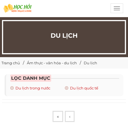
Toggl
navig
DU LỊCH
Trang chủ
Ẩm thực - văn hóa - du lịch
Du lịch
LỌC DANH MỤC
Du lịch trong nước
Du lịch quốc tế
«
‹