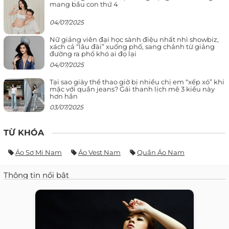
mang bầu con thứ 4
04/07/2025
Nữ giảng viên đại học sành điệu nhất nhì showbiz,
xách cả “lâu đài” xuống phố, sang chảnh từ giảng
đường ra phố khó ai đọ lại
04/07/2025
Tại sao giày thể thao giờ bị nhiều chị em “xếp xó” khi
mặc với quần jeans? Gái thanh lịch mê 3 kiểu này
hơn hẳn
03/07/2025
TỪ KHÓA
Áo Sơ Mi Nam
Áo Vest Nam
Quần Áo Nam
Thông tin nổi bật