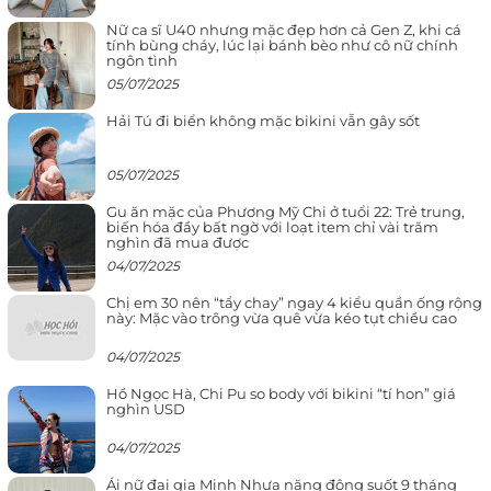
Nữ ca sĩ U40 nhưng mặc đẹp hơn cả Gen Z, khi cá
tính bùng cháy, lúc lại bánh bèo như cô nữ chính
ngôn tình
05/07/2025
Hải Tú đi biển không mặc bikini vẫn gây sốt
05/07/2025
Gu ăn mặc của Phương Mỹ Chi ở tuổi 22: Trẻ trung,
biến hóa đầy bất ngờ với loạt item chỉ vài trăm
nghìn đã mua được
04/07/2025
Chị em 30 nên “tẩy chay” ngay 4 kiểu quần ống rộng
này: Mặc vào trông vừa quê vừa kéo tụt chiều cao
04/07/2025
Hồ Ngọc Hà, Chi Pu so body với bikini “tí hon” giá
nghìn USD
04/07/2025
Ái nữ đại gia Minh Nhựa năng động suốt 9 tháng