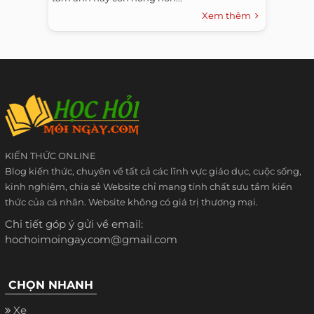
Xem thêm
KIẾN THỨC ONLINE
Blog kiến thức, chuyên về tất cả các lĩnh vực giáo dục, cuộc sống,
kinh nghiệm, chia sẻ Website chỉ mang tính chất sưu tầm kiến
thức của cá nhân. Website không có giá trị thương mại.
Chi tiết góp ý gửi về email:
hochoimoingay.com@gmail.com
CHỌN NHANH
Xe