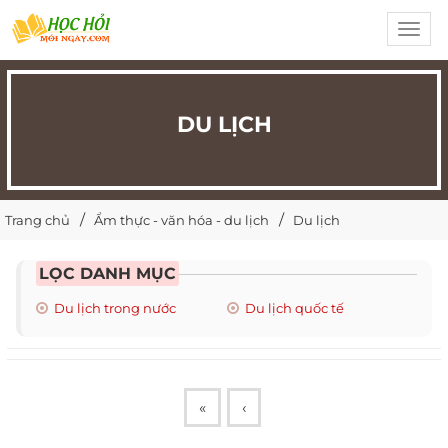
Toggl
navig
DU LỊCH
Trang chủ
Ẩm thực - văn hóa - du lịch
Du lịch
LỌC DANH MỤC
Du lịch trong nước
Du lịch quốc tế
«
‹