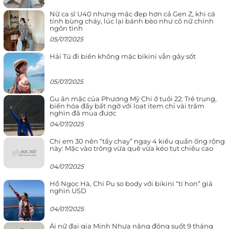
Nữ ca sĩ U40 nhưng mặc đẹp hơn cả Gen Z, khi cá
tính bùng cháy, lúc lại bánh bèo như cô nữ chính
ngôn tình
05/07/2025
Hải Tú đi biển không mặc bikini vẫn gây sốt
05/07/2025
Gu ăn mặc của Phương Mỹ Chi ở tuổi 22: Trẻ trung,
biến hóa đầy bất ngờ với loạt item chỉ vài trăm
nghìn đã mua được
04/07/2025
Chị em 30 nên “tẩy chay” ngay 4 kiểu quần ống rộng
này: Mặc vào trông vừa quê vừa kéo tụt chiều cao
04/07/2025
Hồ Ngọc Hà, Chi Pu so body với bikini “tí hon” giá
nghìn USD
04/07/2025
Ái nữ đại gia Minh Nhựa năng động suốt 9 tháng