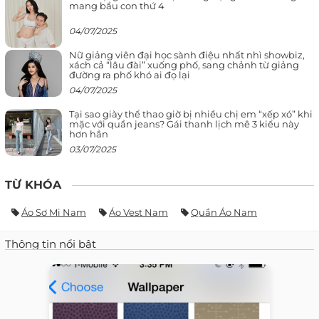
mang bầu con thứ 4
04/07/2025
Nữ giảng viên đại học sành điệu nhất nhì showbiz,
xách cả “lâu đài” xuống phố, sang chảnh từ giảng
đường ra phố khó ai đọ lại
04/07/2025
Tại sao giày thể thao giờ bị nhiều chị em “xếp xó” khi
mặc với quần jeans? Gái thanh lịch mê 3 kiểu này
hơn hẳn
03/07/2025
TỪ KHÓA
Áo Sơ Mi Nam
Áo Vest Nam
Quần Áo Nam
Thông tin nổi bật