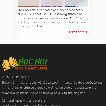
Nếu bạn đã quen với các hình nền cổ điển
của iOS cũ như iOS 5 6 và không thích các
hình màu mè và nữ tính hóa của iOS 7 thì đây
là cơ hội cho bạn để có được các hình nền cũ
trên hệ điều hành...
Xem thêm
KIẾN THỨC ONLINE
Blog kiến thức, chuyên về tất cả các lĩnh vực giáo dục, cuộc sống,
kinh nghiệm, chia sẻ Website chỉ mang tính chất sưu tầm kiến
thức của cá nhân. Website không có giá trị thương mại.
Chi tiết góp ý gửi về email:
hochoimoingay.com@gmail.com