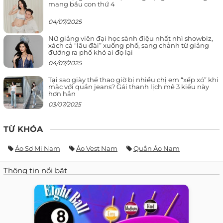
mang bầu con thứ 4
04/07/2025
Nữ giảng viên đại học sành điệu nhất nhì showbiz,
xách cả “lâu đài” xuống phố, sang chảnh từ giảng
đường ra phố khó ai đọ lại
04/07/2025
Tại sao giày thể thao giờ bị nhiều chị em “xếp xó” khi
mặc với quần jeans? Gái thanh lịch mê 3 kiểu này
hơn hẳn
03/07/2025
TỪ KHÓA
Áo Sơ Mi Nam
Áo Vest Nam
Quần Áo Nam
Thông tin nổi bật