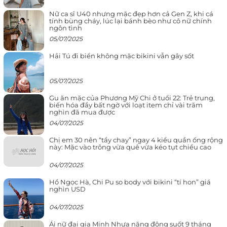
Nữ ca sĩ U40 nhưng mặc đẹp hơn cả Gen Z, khi cá
tính bùng cháy, lúc lại bánh bèo như cô nữ chính
ngôn tình
05/07/2025
Hải Tú đi biển không mặc bikini vẫn gây sốt
05/07/2025
Gu ăn mặc của Phương Mỹ Chi ở tuổi 22: Trẻ trung,
biến hóa đầy bất ngờ với loạt item chỉ vài trăm
nghìn đã mua được
04/07/2025
Chị em 30 nên “tẩy chay” ngay 4 kiểu quần ống rộng
này: Mặc vào trông vừa quê vừa kéo tụt chiều cao
04/07/2025
Hồ Ngọc Hà, Chi Pu so body với bikini “tí hon” giá
nghìn USD
04/07/2025
Ái nữ đại gia Minh Nhựa năng động suốt 9 tháng