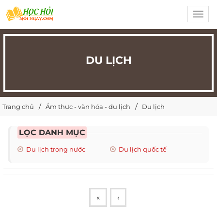
Toggl
navig
DU LỊCH
Trang chủ
Ẩm thực - văn hóa - du lịch
Du lịch
LỌC DANH MỤC
Du lịch trong nước
Du lịch quốc tế
«
‹