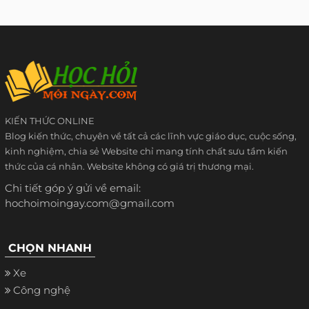
KIẾN THỨC ONLINE
Blog kiến thức, chuyên về tất cả các lĩnh vực giáo dục, cuộc sống,
kinh nghiệm, chia sẻ Website chỉ mang tính chất sưu tầm kiến
thức của cá nhân. Website không có giá trị thương mại.
Chi tiết góp ý gửi về email:
hochoimoingay.com@gmail.com
CHỌN NHANH
Xe
Công nghệ