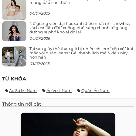
mang bầu con thứ 4
04/07/2025
Nữ giảng viên đại học sành điệu nhất nhì showbiz,
xách cả “lâu đài” xuống phố, sang chảnh từ giảng
đường ra phố khó ai đọ lại
04/07/2025
Tại sao giày thể thao giờ bị nhiều chị em “xếp xó” khi
mặc với quần jeans? Gái thanh lịch mê 3 kiểu này
hơn hẳn
03/07/2025
TỪ KHÓA
Áo Sơ Mi Nam
Áo Vest Nam
Quần Áo Nam
Thông tin nổi bật