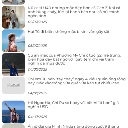
Nữ ca sĩ U40 nhưng mặc đẹp hơn cả Gen Z, khi cá
tính bùng cháy, lúc lại bánh bèo như cô nữ chính
ngôn tình
05/07/2025
Hải Tú đi biển không mặc bikini vẫn gây sốt
05/07/2025
Gu ăn mặc của Phương Mỹ Chi ở tuổi 22: Trẻ trung,
biến hóa đầy bất ngờ với loạt item chỉ vài trăm
nghìn đã mua được
04/07/2025
Chị em 30 nên “tẩy chay” ngay 4 kiểu quần ống rộng
này: Mặc vào trông vừa quê vừa kéo tụt chiều cao
04/07/2025
Hồ Ngọc Hà, Chi Pu so body với bikini “tí hon” giá
nghìn USD
04/07/2025
Ái nữ đại gia Minh Nhựa năng động suốt 9 tháng