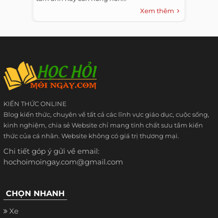
Xem thêm
KIẾN THỨC ONLINE
Blog kiến thức, chuyên về tất cả các lĩnh vực giáo dục, cuộc sống,
kinh nghiệm, chia sẻ Website chỉ mang tính chất sưu tầm kiến
thức của cá nhân. Website không có giá trị thương mại.
Chi tiết góp ý gửi về email:
hochoimoingay.com@gmail.com
CHỌN NHANH
Xe