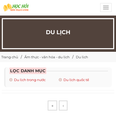
Toggl
navig
DU LỊCH
Trang chủ
Ẩm thực - văn hóa - du lịch
Du lịch
LỌC DANH MỤC
Du lịch trong nước
Du lịch quốc tế
«
‹