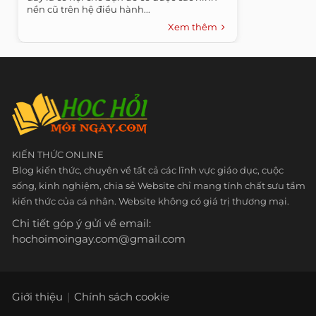
nền cũ trên hệ điều hành...
Xem thêm
KIẾN THỨC ONLINE
Blog kiến thức, chuyên về tất cả các lĩnh vực giáo dục, cuộc
sống, kinh nghiệm, chia sẻ Website chỉ mang tính chất sưu tầm
kiến thức của cá nhân. Website không có giá trị thương mại.
Chi tiết góp ý gửi về email:
hochoimoingay.com@gmail.com
Giới thiệu
Chính sách cookie