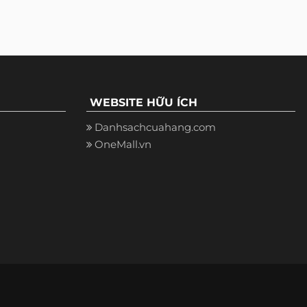
WEBSITE HỮU ÍCH
Danhsachcuahang.com
OneMall.vn