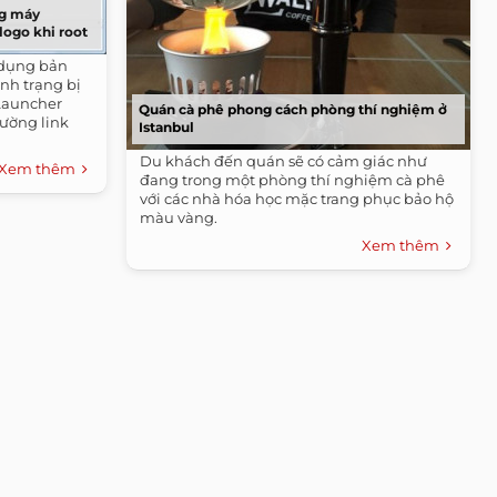
ng máy
logo khi root
 dụng bản
ình trạng bị
eLauncher
Quán cà phê phong cách phòng thí nghiệm ở
ường link
Istanbul
ASUS/EeePAD/FE170CG/UL-
Du khách đến quán sẽ có cảm giác như
Xem thêm
đang trong một phòng thí nghiệm cà phê
với các nhà hóa học mặc trang phục bảo hộ
màu vàng.
Xem thêm