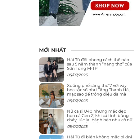
MỚI NHẤT
Hải Tú đổi phong cách thế nào
sau 5 năm thành “nàng thơ” của
Sơn Tùng M-TP
05/07/2025
Xuống phố sáng thứ 7 với váy
hoa sặc sỡ như Tăng Thanh Hà,
mặc sao để trông điệu đà mà
không sến
05/07/2025
Nữ ca sĩ U40 nhưng mặc đẹp
hơn cả Gen Z, khi cá tính bùng
cháy, lúc lại bánh bèo như cô nữ
chính ngôn tình
05/07/2025
Hải Tú đi biển không mặc bikini