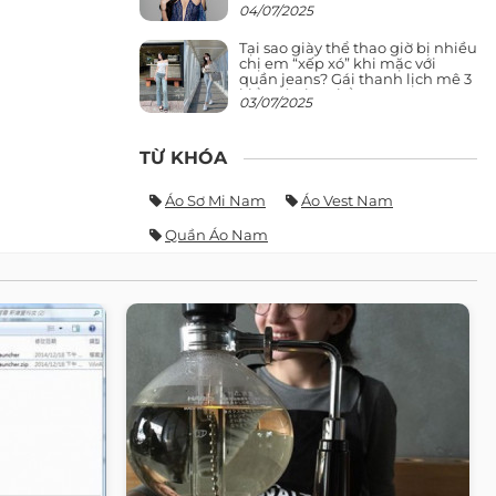
giảng đường ra phố khó ai đọ lại
04/07/2025
Tại sao giày thể thao giờ bị nhiều
chị em “xếp xó” khi mặc với
quần jeans? Gái thanh lịch mê 3
kiểu này hơn hẳn
03/07/2025
TỪ KHÓA
Áo Sơ Mi Nam
Áo Vest Nam
Quần Áo Nam