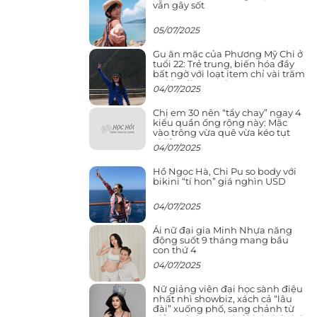
vẫn gây sốt
05/07/2025
Gu ăn mặc của Phương Mỹ Chi ở
tuổi 22: Trẻ trung, biến hóa đầy
bất ngờ với loạt item chỉ vài trăm
nghìn đã mua được
04/07/2025
Chị em 30 nên “tẩy chay” ngay 4
kiểu quần ống rộng này: Mặc
vào trông vừa quê vừa kéo tụt
chiều cao
04/07/2025
Hồ Ngọc Hà, Chi Pu so body với
bikini “tí hon” giá nghìn USD
04/07/2025
Ái nữ đại gia Minh Nhựa năng
động suốt 9 tháng mang bầu
con thứ 4
04/07/2025
Nữ giảng viên đại học sành điệu
nhất nhì showbiz, xách cả “lâu
đài” xuống phố, sang chảnh từ