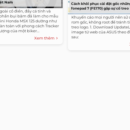
Việt Nam
Cách khôi phục cài đặt gốc nhữ
fonepad 7 (FE170) gặp sự cố treo 
goài cổ điển, đầy cá tính và
phần bụi bặm đã làm cho mẫu
Khuyến cáo mọi người nên sử
mini Honda MSX 125 dường như
rom gốc, không root để tránh t
oàn toàn với phong cách Tracker
treo logo. 1. Download Updat
ượng của một biker...
image từ web của ASUS theo đ
sau:
Xem thêm
http://dlcdnet.asus.com/pub/
K012-WW-11.2.3.27-user.zip...