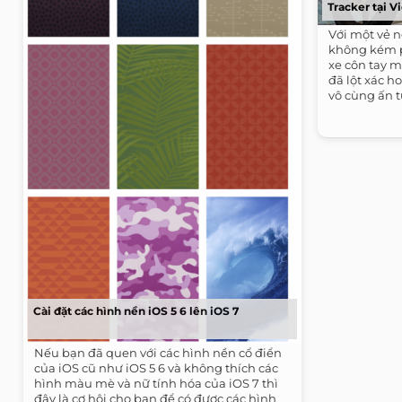
Tracker tại 
Với một vẻ n
không kém 
xe côn tay 
đã lột xác h
vô cùng ấn t
Cài đặt các hình nền iOS 5 6 lên iOS 7
Nếu bạn đã quen với các hình nền cổ điển
của iOS cũ như iOS 5 6 và không thích các
hình màu mè và nữ tính hóa của iOS 7 thì
đây là cơ hội cho bạn để có được các hình