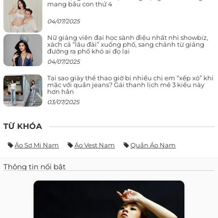
mang bầu con thứ 4
04/07/2025
Nữ giảng viên đại học sành điệu nhất nhì showbiz,
xách cả “lâu đài” xuống phố, sang chảnh từ giảng
đường ra phố khó ai đọ lại
04/07/2025
Tại sao giày thể thao giờ bị nhiều chị em “xếp xó” khi
mặc với quần jeans? Gái thanh lịch mê 3 kiểu này
hơn hẳn
03/07/2025
TỪ KHÓA
Áo Sơ Mi Nam
Áo Vest Nam
Quần Áo Nam
Thông tin nổi bật