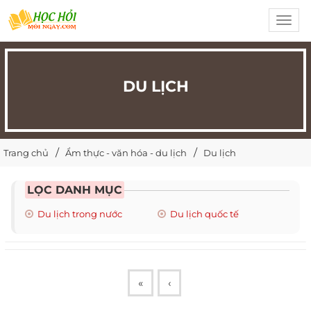
Toggl
navig
DU LỊCH
Trang chủ
Ẩm thực - văn hóa - du lịch
Du lịch
LỌC DANH MỤC
Du lịch trong nước
Du lịch quốc tế
«
‹