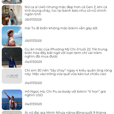
Nữ ca sĩ U40 nhưng mặc đẹp hơn cả Gen Z, khi cá
tính bùng cháy, lúc lại bánh bèo như cô nữ chính
ngôn tình
05/07/2025
Hải Tú đi biển không mặc bikini vẫn gây sốt
05/07/2025
Gu ăn mặc của Phương Mỹ Chi ở tuổi 22: Trẻ trung,
biến hóa đầy bất ngờ với loạt item chỉ vài trăm
nghìn đã mua được
04/07/2025
Chị em 30 nên “tẩy chay” ngay 4 kiểu quần ống rộng
này: Mặc vào trông vừa quê vừa kéo tụt chiều cao
04/07/2025
Hồ Ngọc Hà, Chi Pu so body với bikini “tí hon” giá
nghìn USD
04/07/2025
Ái nữ đại gia Minh Nhựa năng động suốt 9 tháng