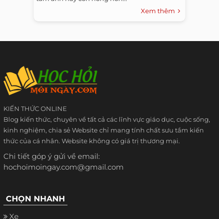
Xem thêm
KIẾN THỨC ONLINE
Blog kiến thức, chuyên về tất cả các lĩnh vực giáo dục, cuộc sống,
kinh nghiệm, chia sẻ Website chỉ mang tính chất sưu tầm kiến
thức của cá nhân. Website không có giá trị thương mại.
Chi tiết góp ý gửi về email:
hochoimoingay.com@gmail.com
CHỌN NHANH
Xe