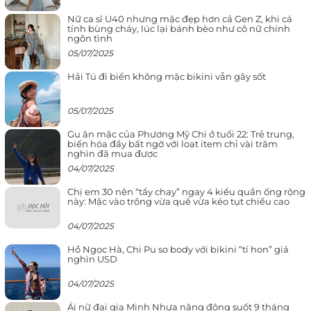
Nữ ca sĩ U40 nhưng mặc đẹp hơn cả Gen Z, khi cá
tính bùng cháy, lúc lại bánh bèo như cô nữ chính
ngôn tình
05/07/2025
Hải Tú đi biển không mặc bikini vẫn gây sốt
05/07/2025
Gu ăn mặc của Phương Mỹ Chi ở tuổi 22: Trẻ trung,
biến hóa đầy bất ngờ với loạt item chỉ vài trăm
nghìn đã mua được
04/07/2025
Chị em 30 nên “tẩy chay” ngay 4 kiểu quần ống rộng
này: Mặc vào trông vừa quê vừa kéo tụt chiều cao
04/07/2025
Hồ Ngọc Hà, Chi Pu so body với bikini “tí hon” giá
nghìn USD
04/07/2025
Ái nữ đại gia Minh Nhựa năng động suốt 9 tháng