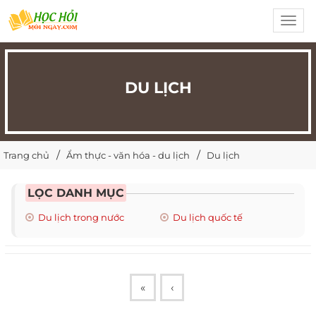
Toggl
navig
DU LỊCH
Trang chủ
Ẩm thực - văn hóa - du lịch
Du lịch
LỌC DANH MỤC
Du lịch trong nước
Du lịch quốc tế
«
‹