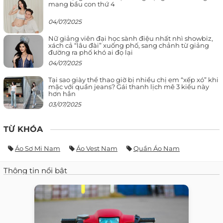
mang bầu con thứ 4
04/07/2025
Nữ giảng viên đại học sành điệu nhất nhì showbiz,
xách cả “lâu đài” xuống phố, sang chảnh từ giảng
đường ra phố khó ai đọ lại
04/07/2025
Tại sao giày thể thao giờ bị nhiều chị em “xếp xó” khi
mặc với quần jeans? Gái thanh lịch mê 3 kiểu này
hơn hẳn
03/07/2025
TỪ KHÓA
Áo Sơ Mi Nam
Áo Vest Nam
Quần Áo Nam
Thông tin nổi bật