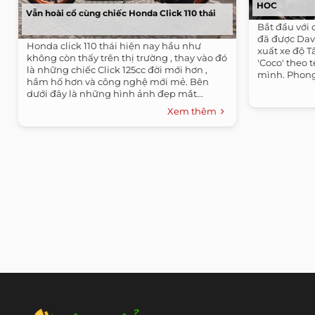
HOC
Vẫn hoài cổ cùng chiếc Honda Click 110 thái
Bắt đầu với 
đã được Davi
Honda click 110 thái hiện nay hầu như
xuất xe độ T
không còn thấy trên thị trường , thay vào đó
'Coco' theo 
là những chiếc Click 125cc đời mới hơn ,
mình. Phong
hầm hố hơn và công nghệ mới mẻ. Bên
dưới đây là những hình ảnh đẹp mắt...
Xem thêm