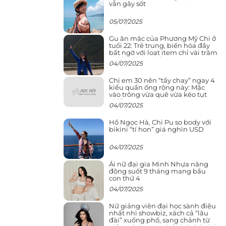
vẫn gây sốt
05/07/2025
Gu ăn mặc của Phương Mỹ Chi ở
tuổi 22: Trẻ trung, biến hóa đầy
bất ngờ với loạt item chỉ vài trăm
nghìn đã mua được
04/07/2025
Chị em 30 nên “tẩy chay” ngay 4
kiểu quần ống rộng này: Mặc
vào trông vừa quê vừa kéo tụt
chiều cao
04/07/2025
Hồ Ngọc Hà, Chi Pu so body với
bikini “tí hon” giá nghìn USD
04/07/2025
Ái nữ đại gia Minh Nhựa năng
động suốt 9 tháng mang bầu
con thứ 4
04/07/2025
Nữ giảng viên đại học sành điệu
nhất nhì showbiz, xách cả “lâu
đài” xuống phố, sang chảnh từ