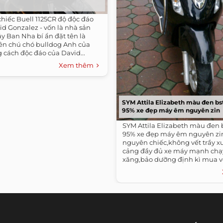
chiếc Buell 1125CR độ độc đáo
d Gonzalez - vốn là nhà sản
ây Ban Nha bí ẩn đặt tên là
tên chú chó bulldog Anh của
 cách độc đáo của David...
Xem thêm
SYM Attila Elizabeth màu đen bs
95% xe đẹp máy êm nguyên zin
SYM Attila Elizabeth màu đen 
95% xe đẹp máy êm nguyên zi
nguyên chiếc,không vết trầy x
cảng đầy đủ xe máy mạnh chạy 
xăng,bảo dưỡng định kì mua về
dụng...