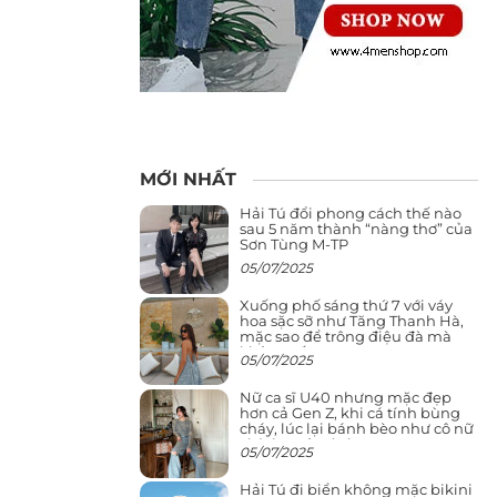
MỚI NHẤT
Hải Tú đổi phong cách thế nào
sau 5 năm thành “nàng thơ” của
Sơn Tùng M-TP
05/07/2025
Xuống phố sáng thứ 7 với váy
hoa sặc sỡ như Tăng Thanh Hà,
mặc sao để trông điệu đà mà
không sến
05/07/2025
Nữ ca sĩ U40 nhưng mặc đẹp
hơn cả Gen Z, khi cá tính bùng
cháy, lúc lại bánh bèo như cô nữ
chính ngôn tình
05/07/2025
Hải Tú đi biển không mặc bikini