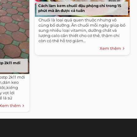
Cách làm kem chuối đậu phộng chỉ trong 15
phút mà ăn được cả tuần
Chuối là loại quả quen thuộc nhưng vô
cùng bổ dưỡng. Ăn chuối mỗi ngày giúp bổ
sung nhiều loại vitamin, dưỡng chất và
lượng calo cần thiết cho cơ thể, thậm chí
còn có thể hỗ trợ giảm...
Xem thêm
tp 2k11 mới
bstp 2k11 mới
n,dán keo
ước,kiếng
vọt lợi
 là sử
Xem thêm