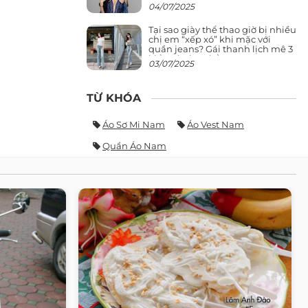
giảng đường ra phố khó ai đọ lại
04/07/2025
Tại sao giày thể thao giờ bị nhiều
chị em “xếp xó” khi mặc với
quần jeans? Gái thanh lịch mê 3
kiểu này hơn hẳn
03/07/2025
TỪ KHÓA
Áo Sơ Mi Nam
Áo Vest Nam
Quần Áo Nam