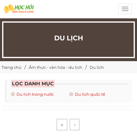
Toggl
navig
DU LỊCH
Trang chủ
Ẩm thực - văn hóa - du lịch
Du lịch
LỌC DANH MỤC
Du lịch trong nước
Du lịch quốc tế
«
‹