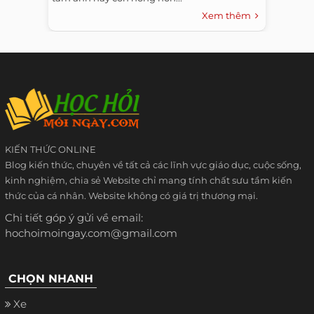
Xem thêm
KIẾN THỨC ONLINE
Blog kiến thức, chuyên về tất cả các lĩnh vực giáo dục, cuộc sống,
kinh nghiệm, chia sẻ Website chỉ mang tính chất sưu tầm kiến
thức của cá nhân. Website không có giá trị thương mại.
Chi tiết góp ý gửi về email:
hochoimoingay.com@gmail.com
CHỌN NHANH
Xe