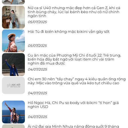
Nữ ca sĩ U40 nhưng mặc đẹp hơn cả Gen Z, khi cá
tính bùng cháy, lúc lại bánh bèo như cô nữ chính
ngôn tình
05/07/2025
Hải Tú đi biển không mặc bikini vẫn gây sốt
05/07/2025
Gu ăn mặc của Phương Mỹ Chi ở tuổi 22: Trẻ trung,
biến hóa đầy bất ngờ với loạt item chỉ vài trăm
nghìn đã mua được
04/07/2025
Chị em 30 nên “tẩy chay” ngay 4 kiểu quần ống rộng
này: Mặc vào trông vừa quê vừa kéo tụt chiều cao
04/07/2025
Hồ Ngọc Hà, Chi Pu so body với bikini “tí hon” giá
nghìn USD
04/07/2025
Ái nữ đại gia Minh Nhựa năng động suốt 9 tháng