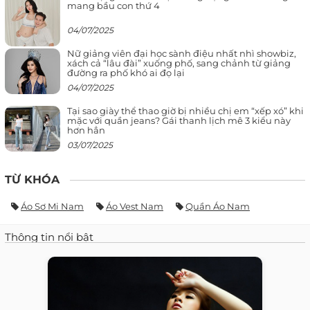
mang bầu con thứ 4
04/07/2025
Nữ giảng viên đại học sành điệu nhất nhì showbiz,
xách cả “lâu đài” xuống phố, sang chảnh từ giảng
đường ra phố khó ai đọ lại
04/07/2025
Tại sao giày thể thao giờ bị nhiều chị em “xếp xó” khi
mặc với quần jeans? Gái thanh lịch mê 3 kiểu này
hơn hẳn
03/07/2025
TỪ KHÓA
Áo Sơ Mi Nam
Áo Vest Nam
Quần Áo Nam
Thông tin nổi bật