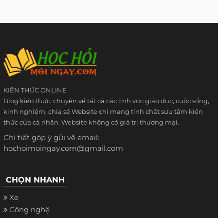
KIẾN THỨC ONLINE
Blog kiến thức, chuyên về tất cả các lĩnh vực giáo dục, cuộc sống,
kinh nghiệm, chia sẻ Website chỉ mang tính chất sưu tầm kiến
thức của cá nhân. Website không có giá trị thương mại.
Chi tiết góp ý gửi về email:
hochoimoingay.com@gmail.com
CHỌN NHANH
Xe
Công nghệ