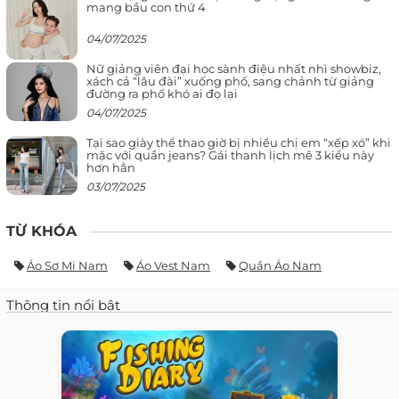
mang bầu con thứ 4
04/07/2025
Nữ giảng viên đại học sành điệu nhất nhì showbiz,
xách cả “lâu đài” xuống phố, sang chảnh từ giảng
đường ra phố khó ai đọ lại
04/07/2025
Tại sao giày thể thao giờ bị nhiều chị em “xếp xó” khi
mặc với quần jeans? Gái thanh lịch mê 3 kiểu này
hơn hẳn
03/07/2025
TỪ KHÓA
Áo Sơ Mi Nam
Áo Vest Nam
Quần Áo Nam
Thông tin nổi bật