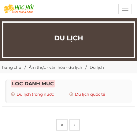
Toggl
navig
DU LỊCH
Trang chủ
Ẩm thực - văn hóa - du lịch
Du lịch
LỌC DANH MỤC
Du lịch trong nước
Du lịch quốc tế
«
‹