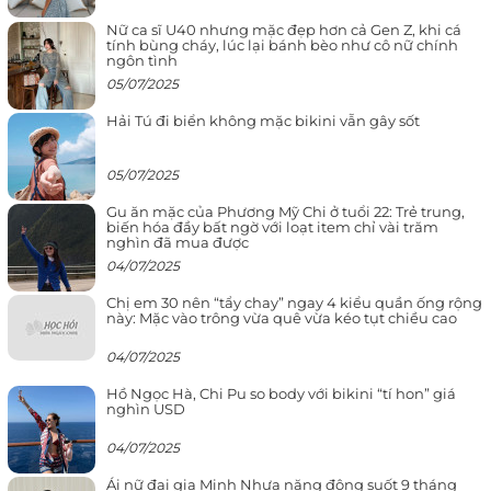
Nữ ca sĩ U40 nhưng mặc đẹp hơn cả Gen Z, khi cá
tính bùng cháy, lúc lại bánh bèo như cô nữ chính
ngôn tình
05/07/2025
Hải Tú đi biển không mặc bikini vẫn gây sốt
05/07/2025
Gu ăn mặc của Phương Mỹ Chi ở tuổi 22: Trẻ trung,
biến hóa đầy bất ngờ với loạt item chỉ vài trăm
nghìn đã mua được
04/07/2025
Chị em 30 nên “tẩy chay” ngay 4 kiểu quần ống rộng
này: Mặc vào trông vừa quê vừa kéo tụt chiều cao
04/07/2025
Hồ Ngọc Hà, Chi Pu so body với bikini “tí hon” giá
nghìn USD
04/07/2025
Ái nữ đại gia Minh Nhựa năng động suốt 9 tháng