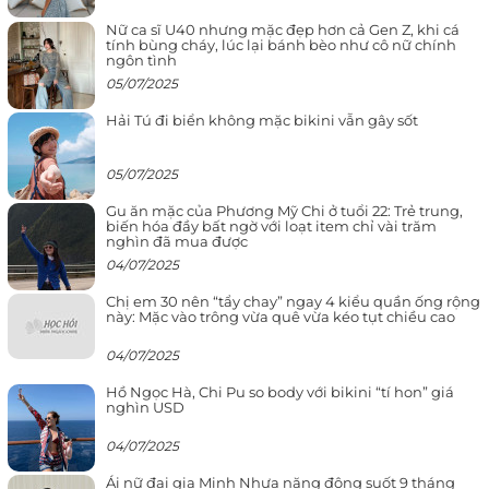
Nữ ca sĩ U40 nhưng mặc đẹp hơn cả Gen Z, khi cá
tính bùng cháy, lúc lại bánh bèo như cô nữ chính
ngôn tình
05/07/2025
Hải Tú đi biển không mặc bikini vẫn gây sốt
05/07/2025
Gu ăn mặc của Phương Mỹ Chi ở tuổi 22: Trẻ trung,
biến hóa đầy bất ngờ với loạt item chỉ vài trăm
nghìn đã mua được
04/07/2025
Chị em 30 nên “tẩy chay” ngay 4 kiểu quần ống rộng
này: Mặc vào trông vừa quê vừa kéo tụt chiều cao
04/07/2025
Hồ Ngọc Hà, Chi Pu so body với bikini “tí hon” giá
nghìn USD
04/07/2025
Ái nữ đại gia Minh Nhựa năng động suốt 9 tháng