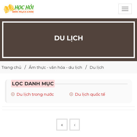
Toggl
navig
DU LỊCH
Trang chủ
Ẩm thực - văn hóa - du lịch
Du lịch
LỌC DANH MỤC
Du lịch trong nước
Du lịch quốc tế
«
‹