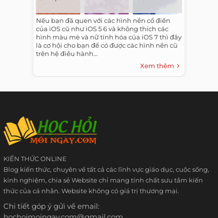
Nếu bạn đã quen với các hình nền cổ điển
của iOS cũ như iOS 5 6 và không thích các
hình màu mè và nữ tính hóa của iOS 7 thì đây
là cơ hội cho bạn để có được các hình nền cũ
trên hệ điều hành...
Xem thêm
KIẾN THỨC ONLINE
Blog kiến thức, chuyên về tất cả các lĩnh vực giáo dục, cuộc sống,
kinh nghiệm, chia sẻ Website chỉ mang tính chất sưu tầm kiến
thức của cá nhân. Website không có giá trị thương mại.
Chi tiết góp ý gửi về email:
hochoimoingay.com@gmail.com