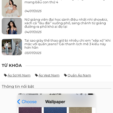
mang bầu con thứ 4
04/07/2025
Nữ giảng viên đại học sành điệu nhất nhì showbiz,
xách cả “lâu đài” xuống phố, sang chảnh từ giảng
đường ra phố khó ai đọ lại
04/07/2025
Tại sao giày thể thao giờ bị nhiều chị em “xếp xó” khi
mặc với quần jeans? Gái thanh lịch mê 3 kiểu này
hơn hẳn
03/07/2025
TỪ KHÓA
Áo Sơ Mi Nam
Áo Vest Nam
Quần Áo Nam
Thông tin nổi bật