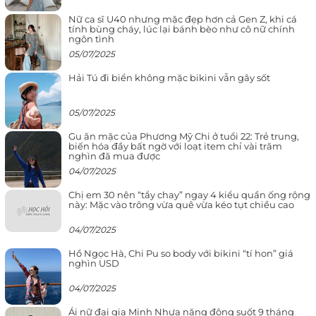
Nữ ca sĩ U40 nhưng mặc đẹp hơn cả Gen Z, khi cá
tính bùng cháy, lúc lại bánh bèo như cô nữ chính
ngôn tình
05/07/2025
Hải Tú đi biển không mặc bikini vẫn gây sốt
05/07/2025
Gu ăn mặc của Phương Mỹ Chi ở tuổi 22: Trẻ trung,
biến hóa đầy bất ngờ với loạt item chỉ vài trăm
nghìn đã mua được
04/07/2025
Chị em 30 nên “tẩy chay” ngay 4 kiểu quần ống rộng
này: Mặc vào trông vừa quê vừa kéo tụt chiều cao
04/07/2025
Hồ Ngọc Hà, Chi Pu so body với bikini “tí hon” giá
nghìn USD
04/07/2025
Ái nữ đại gia Minh Nhựa năng động suốt 9 tháng