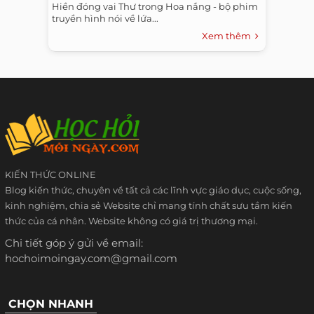
Hiền đóng vai Thư trong Hoa nắng - bộ phim
truyền hình nói về lứa...
Xem thêm
KIẾN THỨC ONLINE
Blog kiến thức, chuyên về tất cả các lĩnh vực giáo dục, cuộc sống,
kinh nghiệm, chia sẻ Website chỉ mang tính chất sưu tầm kiến
thức của cá nhân. Website không có giá trị thương mại.
Chi tiết góp ý gửi về email:
hochoimoingay.com@gmail.com
CHỌN NHANH