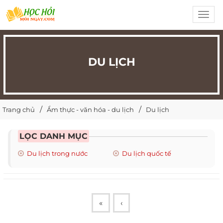
Toggl
navig
DU LỊCH
Trang chủ
Ẩm thực - văn hóa - du lịch
Du lịch
LỌC DANH MỤC
Du lịch trong nước
Du lịch quốc tế
«
‹