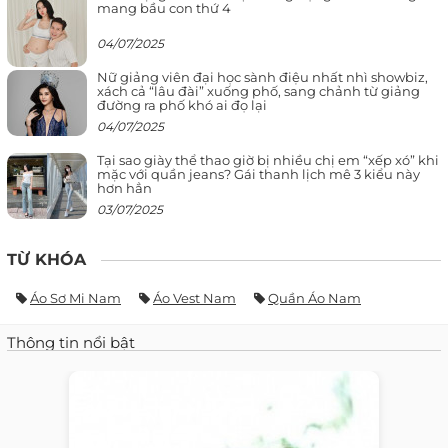
mang bầu con thứ 4
04/07/2025
Nữ giảng viên đại học sành điệu nhất nhì showbiz,
xách cả “lâu đài” xuống phố, sang chảnh từ giảng
đường ra phố khó ai đọ lại
04/07/2025
Tại sao giày thể thao giờ bị nhiều chị em “xếp xó” khi
mặc với quần jeans? Gái thanh lịch mê 3 kiểu này
hơn hẳn
03/07/2025
TỪ KHÓA
Áo Sơ Mi Nam
Áo Vest Nam
Quần Áo Nam
Thông tin nổi bật