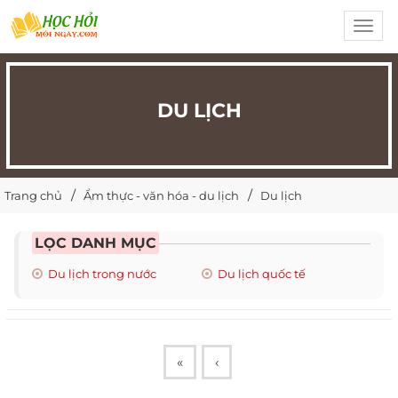
Toggl
navig
DU LỊCH
Trang chủ
Ẩm thực - văn hóa - du lịch
Du lịch
LỌC DANH MỤC
Du lịch trong nước
Du lịch quốc tế
«
‹