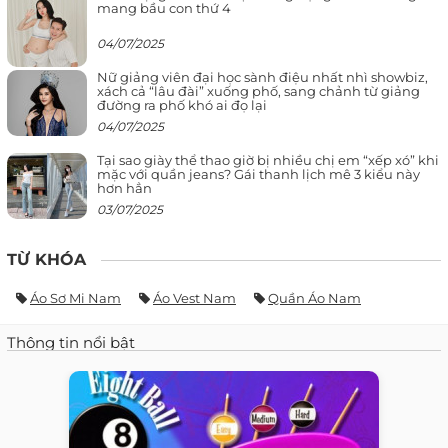
mang bầu con thứ 4
04/07/2025
Nữ giảng viên đại học sành điệu nhất nhì showbiz,
xách cả “lâu đài” xuống phố, sang chảnh từ giảng
đường ra phố khó ai đọ lại
04/07/2025
Tại sao giày thể thao giờ bị nhiều chị em “xếp xó” khi
mặc với quần jeans? Gái thanh lịch mê 3 kiểu này
hơn hẳn
03/07/2025
TỪ KHÓA
Áo Sơ Mi Nam
Áo Vest Nam
Quần Áo Nam
Thông tin nổi bật