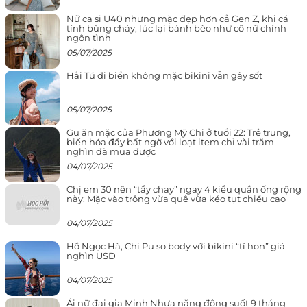
Nữ ca sĩ U40 nhưng mặc đẹp hơn cả Gen Z, khi cá
tính bùng cháy, lúc lại bánh bèo như cô nữ chính
ngôn tình
05/07/2025
Hải Tú đi biển không mặc bikini vẫn gây sốt
05/07/2025
Gu ăn mặc của Phương Mỹ Chi ở tuổi 22: Trẻ trung,
biến hóa đầy bất ngờ với loạt item chỉ vài trăm
nghìn đã mua được
04/07/2025
Chị em 30 nên “tẩy chay” ngay 4 kiểu quần ống rộng
này: Mặc vào trông vừa quê vừa kéo tụt chiều cao
04/07/2025
Hồ Ngọc Hà, Chi Pu so body với bikini “tí hon” giá
nghìn USD
04/07/2025
Ái nữ đại gia Minh Nhựa năng động suốt 9 tháng