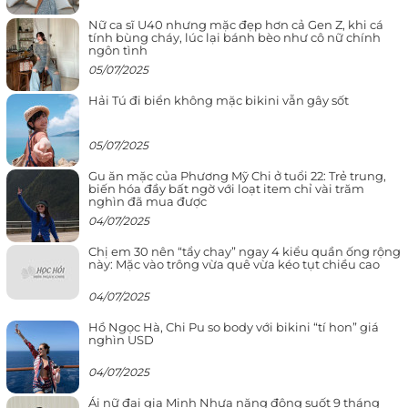
Nữ ca sĩ U40 nhưng mặc đẹp hơn cả Gen Z, khi cá
tính bùng cháy, lúc lại bánh bèo như cô nữ chính
ngôn tình
05/07/2025
Hải Tú đi biển không mặc bikini vẫn gây sốt
05/07/2025
Gu ăn mặc của Phương Mỹ Chi ở tuổi 22: Trẻ trung,
biến hóa đầy bất ngờ với loạt item chỉ vài trăm
nghìn đã mua được
04/07/2025
Chị em 30 nên “tẩy chay” ngay 4 kiểu quần ống rộng
này: Mặc vào trông vừa quê vừa kéo tụt chiều cao
04/07/2025
Hồ Ngọc Hà, Chi Pu so body với bikini “tí hon” giá
nghìn USD
04/07/2025
Ái nữ đại gia Minh Nhựa năng động suốt 9 tháng