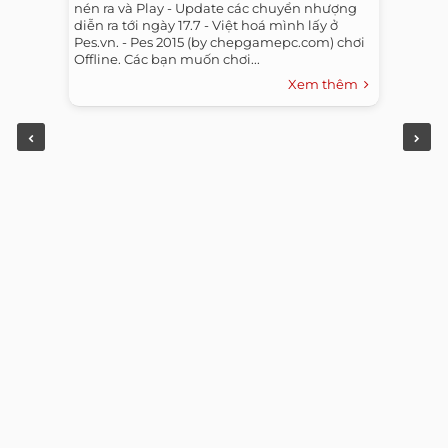
nén ra và Play - Update các chuyển nhượng
diễn ra tới ngày 17.7 - Việt hoá mình lấy ở
Pes.vn. - Pes 2015 (by chepgamepc.com) chơi
Offline. Các bạn muốn chơi...
Xem thêm