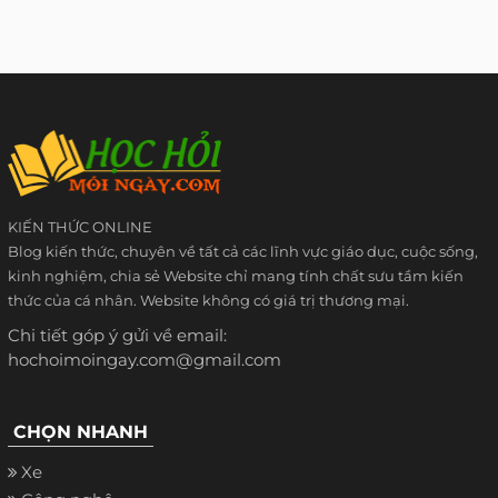
KIẾN THỨC ONLINE
Blog kiến thức, chuyên về tất cả các lĩnh vực giáo dục, cuộc sống,
kinh nghiệm, chia sẻ Website chỉ mang tính chất sưu tầm kiến
thức của cá nhân. Website không có giá trị thương mại.
Chi tiết góp ý gửi về email:
hochoimoingay.com@gmail.com
CHỌN NHANH
Xe