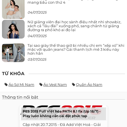
mang bầu con thứ 4
04/07/2025
Nữ giảng viên đại học sành điệu nhất nhì showbiz,
xách cả “lâu đài” xuống phố, sang chảnh từ giảng
đường ra phố khó ai đọ lại
04/07/2025
Tại sao giày thể thao giờ bị nhiều chị em “xếp xó” khi
mặc với quần jeans? Gái thanh lịch mê 3 kiểu này
hơn hẳn
03/07/2025
TỪ KHÓA
Áo Sơ Mi Nam
Áo Vest Nam
Quần Áo Nam
Thông tin nổi bật
PES 2015 Full Việt hóa PATH 8.1 fix (Up 18/7) -
Play luôn không cần cài đặt phức tạp
​ ​ Cập nhật 20.7.2015 - Đã Add Việt Hoá - Giải