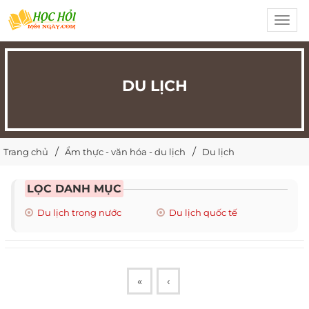
Toggl
navig
DU LỊCH
Trang chủ
Ẩm thực - văn hóa - du lịch
Du lịch
LỌC DANH MỤC
Du lịch trong nước
Du lịch quốc tế
«
‹