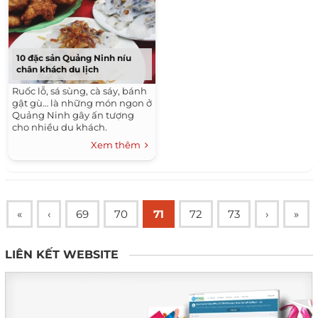
10 đặc sản Quảng Ninh níu
chân khách du lịch
Ruốc lỗ, sá sùng, cà sáy, bánh
gật gù… là những món ngon ở
Quảng Ninh gây ấn tượng
cho nhiều du khách.
Xem thêm
«
‹
69
70
71
72
73
›
»
LIÊN KẾT WEBSITE