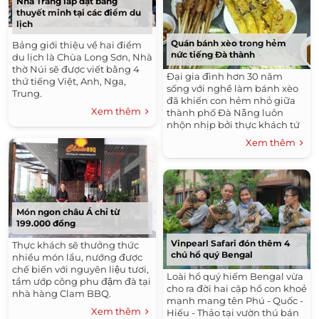
Nha Trang lắp đặt bảng
thuyết minh tại các điểm du
lịch
Quán bánh xèo trong hẻm
Bảng giới thiệu về hai điểm
nức tiếng Đà thành
du lịch là Chùa Long Sơn, Nhà
thờ Núi sẽ được viết bằng 4
Đại gia đình hơn 30 năm
thứ tiếng Việt, Anh, Nga,
sống với nghề làm bánh xèo
Trung.
đã khiến con hẻm nhỏ giữa
Xem thêm
thành phố Đà Nẵng luôn
nhộn nhịp bởi thực khách tứ
phương.
Xem thêm
Món ngon châu Á chỉ từ
199.000 đồng
Vinpearl Safari đón thêm 4
Thực khách sẽ thưởng thức
chú hổ quý Bengal
nhiều món lẩu, nướng được
chế biến với nguyên liệu tươi,
Loài hổ quý hiếm Bengal vừa
tẩm ướp công phu đậm đà tại
cho ra đời hai cặp hổ con khoẻ
nhà hàng Clam BBQ.
mạnh mang tên Phú - Quốc -
Xem thêm
Hiếu - Thảo tại vườn thú bán