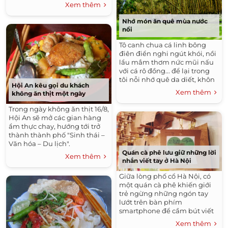
Xem thêm
Nhớ món ăn quê mùa nước
nổi
Tô canh chua cá linh bông
điên điển nghi ngút khói, nồi
lẩu mắm thơm nức mũi nấu
với cá rô đồng... để lại trong
tôi nỗi nhớ quê da diết, khôn
Hội An kêu gọi du khách
nguôi.
Xem thêm
không ăn thịt một ngày
Trong ngày không ăn thịt 16/8,
Hội An sẽ mở các gian hàng
ẩm thực chay, hướng tới trở
thành thành phố "Sinh thái –
Văn hóa – Du lịch".
Quán cà phê lưu giữ những lời
Xem thêm
nhắn viết tay ở Hà Nội
Giữa lòng phố cổ Hà Nội, có
một quán cà phê khiến giới
trẻ ngừng những ngón tay
lướt trên bàn phím
smartphone để cầm bút viết
lên những mảnh giấy đủ
Xem thêm
màu sắc.