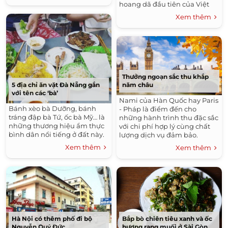
hoang dã đầu tiên của Việt
Nam.
Xem thêm
Thưởng ngoạn sắc thu khắp
5 địa chỉ ăn vặt Đà Nẵng gắn
năm châu
với tên các ‘bà’
Nami của Hàn Quốc hay Paris
Bánh xèo bà Dưỡng, bánh
- Pháp là điểm đến cho
tráng đập bà Tứ, ốc bà Mỹ… là
những hành trình thu đặc sắc
những thương hiệu ẩm thực
với chi phí hợp lý cùng chất
bình dân nổi tiếng ở đất này.
lượng dịch vụ đảm bảo.
Xem thêm
Xem thêm
Bắp bò chiên tiêu xanh và ốc
Hà Nội có thêm phố đi bộ
hương rang muối ở Sài Gòn
Nguyễn Quý Đức