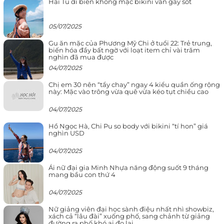
Hải Tú đi biển không mặc bikini vẫn gây sốt
05/07/2025
Gu ăn mặc của Phương Mỹ Chi ở tuổi 22: Trẻ trung,
biến hóa đầy bất ngờ với loạt item chỉ vài trăm
nghìn đã mua được
04/07/2025
Chị em 30 nên “tẩy chay” ngay 4 kiểu quần ống rộng
này: Mặc vào trông vừa quê vừa kéo tụt chiều cao
04/07/2025
Hồ Ngọc Hà, Chi Pu so body với bikini “tí hon” giá
nghìn USD
04/07/2025
Ái nữ đại gia Minh Nhựa năng động suốt 9 tháng
mang bầu con thứ 4
04/07/2025
Nữ giảng viên đại học sành điệu nhất nhì showbiz,
xách cả “lâu đài” xuống phố, sang chảnh từ giảng
đường ra phố khó ai đọ lại