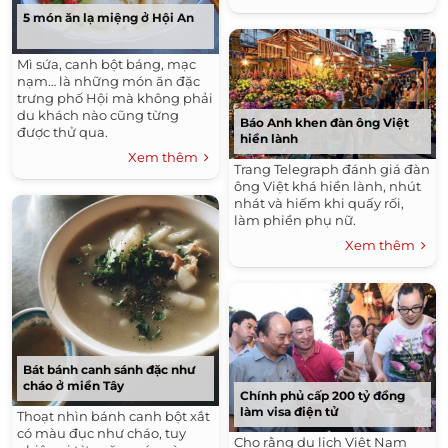
5 món ăn lạ miệng ở Hội An
Mì sứa, canh bột báng, mạc
nạm… là những món ăn đặc
trưng phố Hội mà không phải
du khách nào cũng từng
Báo Anh khen đàn ông Việt
được thử qua.
hiền lành
Xem thêm
Trang Telegraph đánh giá đàn
ông Việt khá hiền lành, nhút
nhát và hiếm khi quấy rối,
làm phiền phụ nữ.
Xem thêm
Bát bánh canh sánh đặc như
cháo ở miền Tây
Chính phủ cấp 200 tỷ đồng
làm visa điện tử
Thoạt nhìn bánh canh bột xắt
có màu đục như cháo, tuy
Cho rằng du lịch Việt Nam