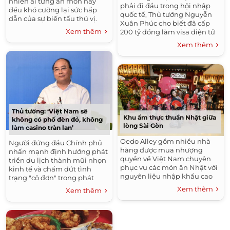
nhiên ai từng ăn món này
phải đi đầu trong hội nhập
đều khó cưỡng lại sức hấp
quốc tế, Thủ tướng Nguyễn
dẫn của sự biến tấu thú vị.
Xuân Phúc cho biết đã cấp
Xem thêm
200 tỷ đồng làm visa điện tử
để tạo thuận lợi cho du khách
Xem thêm
đến Việt Nam.
Thủ tướng: ‘Việt Nam sẽ
Khu ẩm thực thuần Nhật giữa
không có phố đèn đỏ, không
lòng Sài Gòn
làm casino tràn lan’
Oedo Alley gồm nhiều nhà
Người đứng đầu Chính phủ
hàng được mua nhượng
nhấn mạnh định hướng phát
quyền về Việt Nam chuyên
triển du lịch thành mũi nhọn
phục vụ các món ăn Nhật với
kinh tế và chấm dứt tình
nguyên liệu nhập khẩu cao
trạng "cô đơn" trong phát
cấp tươi ngon.
triển ngành.
Xem thêm
Xem thêm