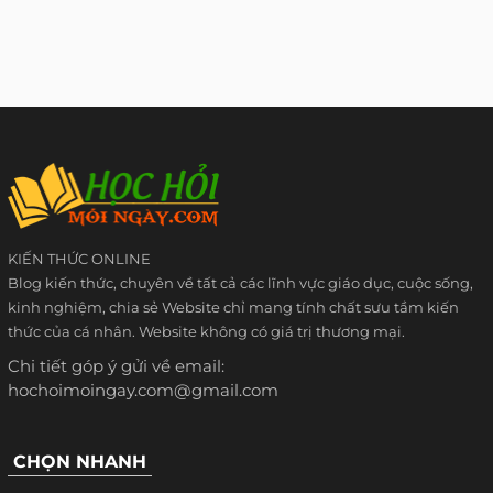
KIẾN THỨC ONLINE
Blog kiến thức, chuyên về tất cả các lĩnh vực giáo dục, cuộc sống,
kinh nghiệm, chia sẻ Website chỉ mang tính chất sưu tầm kiến
thức của cá nhân. Website không có giá trị thương mại.
Chi tiết góp ý gửi về email:
hochoimoingay.com@gmail.com
CHỌN NHANH