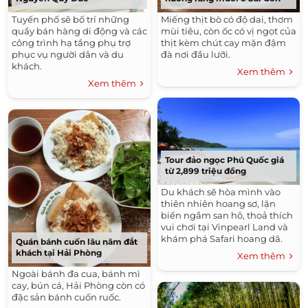
Miếng thịt bò có độ dai, thơm
Tuyến phố sẽ bố trí những
mùi tiêu, còn ốc có vị ngọt của
quầy bán hàng di động và các
thịt kèm chút cay mặn đậm
công trình hạ tầng phụ trợ
đà nơi đầu lưỡi.
phục vụ người dân và du
khách.
Xem thêm
Xem thêm
Tour đảo ngọc Phú Quốc giá
từ 2,899 triệu đồng
Du khách sẽ hòa mình vào
thiên nhiên hoang sơ, lặn
biển ngắm san hô, thoả thích
vui chơi tại Vinpearl Land và
khám phá Safari hoang dã.
Quán bánh cuốn lâu năm đắt
khách tại Hải Phòng
Xem thêm
Ngoài bánh đa cua, bánh mì
cay, bún cá, Hải Phòng còn có
đặc sản bánh cuốn ruốc.