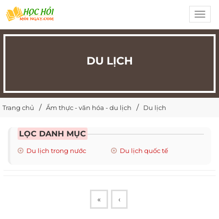
Toggl
navig
DU LỊCH
Trang chủ
Ẩm thực - văn hóa - du lịch
Du lịch
LỌC DANH MỤC
Du lịch trong nước
Du lịch quốc tế
«
‹