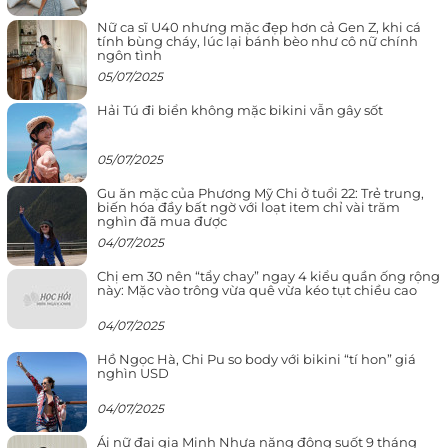
Nữ ca sĩ U40 nhưng mặc đẹp hơn cả Gen Z, khi cá
tính bùng cháy, lúc lại bánh bèo như cô nữ chính
ngôn tình
05/07/2025
Hải Tú đi biển không mặc bikini vẫn gây sốt
05/07/2025
Gu ăn mặc của Phương Mỹ Chi ở tuổi 22: Trẻ trung,
biến hóa đầy bất ngờ với loạt item chỉ vài trăm
nghìn đã mua được
04/07/2025
Chị em 30 nên “tẩy chay” ngay 4 kiểu quần ống rộng
này: Mặc vào trông vừa quê vừa kéo tụt chiều cao
04/07/2025
Hồ Ngọc Hà, Chi Pu so body với bikini “tí hon” giá
nghìn USD
04/07/2025
Ái nữ đại gia Minh Nhựa năng động suốt 9 tháng