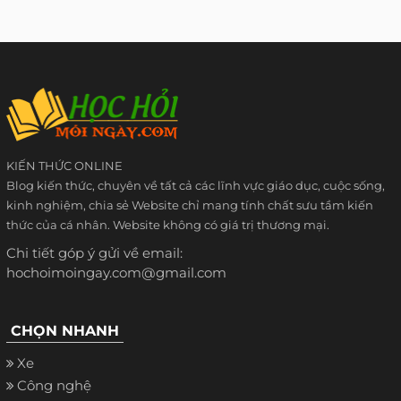
KIẾN THỨC ONLINE
Blog kiến thức, chuyên về tất cả các lĩnh vực giáo dục, cuộc sống,
kinh nghiệm, chia sẻ Website chỉ mang tính chất sưu tầm kiến
thức của cá nhân. Website không có giá trị thương mại.
Chi tiết góp ý gửi về email:
hochoimoingay.com@gmail.com
CHỌN NHANH
Xe
Công nghệ