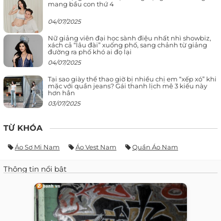
mang bầu con thứ 4
04/07/2025
Nữ giảng viên đại học sành điệu nhất nhì showbiz,
xách cả “lâu đài” xuống phố, sang chảnh từ giảng
đường ra phố khó ai đọ lại
04/07/2025
Tại sao giày thể thao giờ bị nhiều chị em “xếp xó” khi
mặc với quần jeans? Gái thanh lịch mê 3 kiểu này
hơn hẳn
03/07/2025
TỪ KHÓA
Áo Sơ Mi Nam
Áo Vest Nam
Quần Áo Nam
Thông tin nổi bật