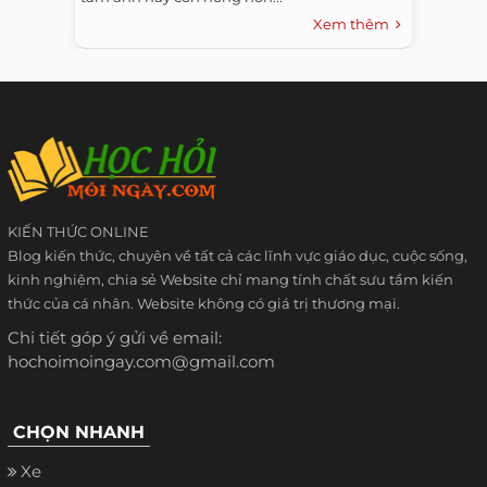
Xem thêm
KIẾN THỨC ONLINE
Blog kiến thức, chuyên về tất cả các lĩnh vực giáo dục, cuộc sống,
kinh nghiệm, chia sẻ Website chỉ mang tính chất sưu tầm kiến
thức của cá nhân. Website không có giá trị thương mại.
Chi tiết góp ý gửi về email:
hochoimoingay.com@gmail.com
CHỌN NHANH
Xe