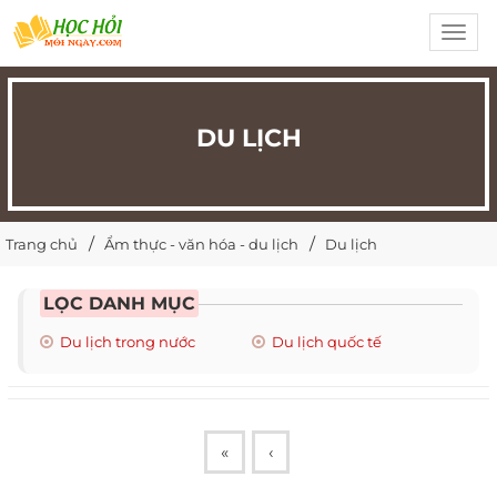
Toggl
navig
DU LỊCH
Trang chủ
Ẩm thực - văn hóa - du lịch
Du lịch
LỌC DANH MỤC
Du lịch trong nước
Du lịch quốc tế
«
‹