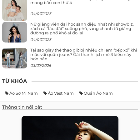
mang bầu con thứ 4
04/07/2025
Nữ giảng viên đại học sành điệu nhất nhì showbiz,
xách cả “lâu đài” xuống phố, sang chảnh từ giảng
đường ra phố khó ai đọ lại
04/07/2025
Tại sao giày thể thao giờ bị nhiều chị em “xếp xó” khi
mặc với quần jeans? Gái thanh lịch mê 3 kiểu này
hơn hẳn
03/07/2025
TỪ KHÓA
Áo Sơ Mi Nam
Áo Vest Nam
Quần Áo Nam
Thông tin nổi bật