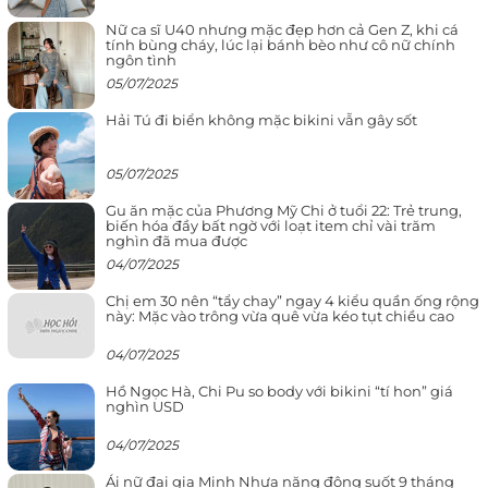
Nữ ca sĩ U40 nhưng mặc đẹp hơn cả Gen Z, khi cá
tính bùng cháy, lúc lại bánh bèo như cô nữ chính
ngôn tình
05/07/2025
Hải Tú đi biển không mặc bikini vẫn gây sốt
05/07/2025
Gu ăn mặc của Phương Mỹ Chi ở tuổi 22: Trẻ trung,
biến hóa đầy bất ngờ với loạt item chỉ vài trăm
nghìn đã mua được
04/07/2025
Chị em 30 nên “tẩy chay” ngay 4 kiểu quần ống rộng
này: Mặc vào trông vừa quê vừa kéo tụt chiều cao
04/07/2025
Hồ Ngọc Hà, Chi Pu so body với bikini “tí hon” giá
nghìn USD
04/07/2025
Ái nữ đại gia Minh Nhựa năng động suốt 9 tháng