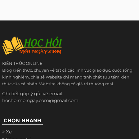
KIẾN THỨC ONLINE
Blog kiến thức, chuyên về tất cả các lĩnh vực giáo dục, cuộc sống,
kinh nghiệm, chia sẻ Website chỉ mang tính chất sưu tầm kiến
thức của cá nhân. Website không có giá trị thương mại.
Chi tiết góp ý gửi về email:
hochoimoingay.com@gmail.com
CHỌN NHANH
Xe