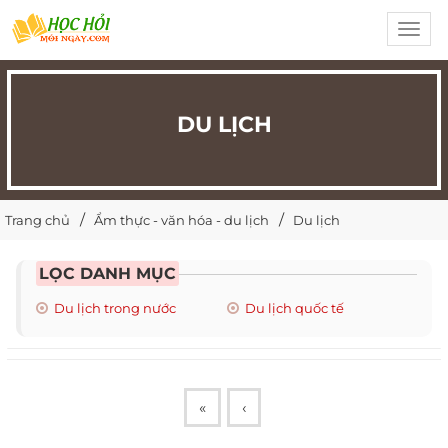
Toggl
navig
DU LỊCH
Trang chủ
Ẩm thực - văn hóa - du lịch
Du lịch
LỌC DANH MỤC
Du lịch trong nước
Du lịch quốc tế
«
‹