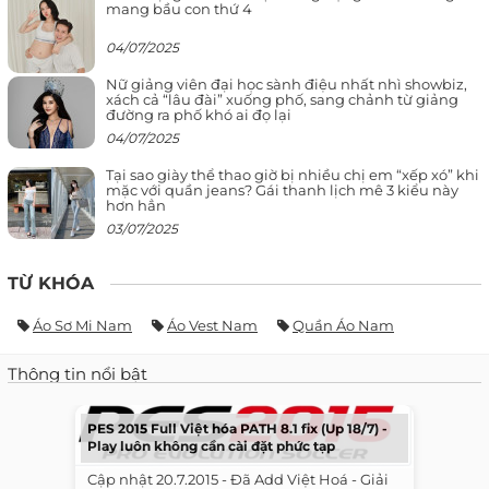
mang bầu con thứ 4
04/07/2025
Nữ giảng viên đại học sành điệu nhất nhì showbiz,
xách cả “lâu đài” xuống phố, sang chảnh từ giảng
đường ra phố khó ai đọ lại
04/07/2025
Tại sao giày thể thao giờ bị nhiều chị em “xếp xó” khi
mặc với quần jeans? Gái thanh lịch mê 3 kiểu này
hơn hẳn
03/07/2025
TỪ KHÓA
Áo Sơ Mi Nam
Áo Vest Nam
Quần Áo Nam
Thông tin nổi bật
PES 2015 Full Việt hóa PATH 8.1 fix (Up 18/7) -
Play luôn không cần cài đặt phức tạp
​ ​ Cập nhật 20.7.2015 - Đã Add Việt Hoá - Giải