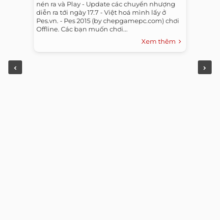
nén ra và Play - Update các chuyển nhượng
diễn ra tới ngày 17.7 - Việt hoá mình lấy ở
Pes.vn. - Pes 2015 (by chepgamepc.com) chơi
Offline. Các bạn muốn chơi...
Xem thêm