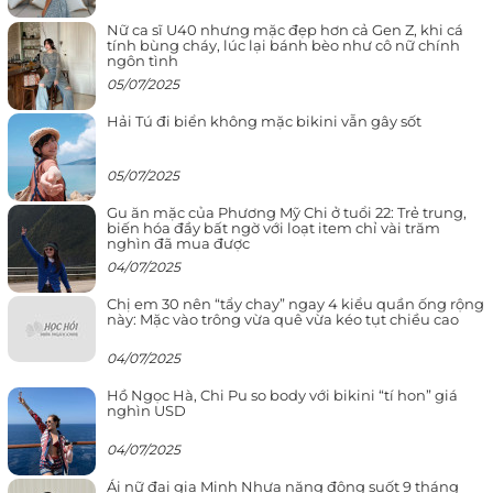
Nữ ca sĩ U40 nhưng mặc đẹp hơn cả Gen Z, khi cá
tính bùng cháy, lúc lại bánh bèo như cô nữ chính
ngôn tình
05/07/2025
Hải Tú đi biển không mặc bikini vẫn gây sốt
05/07/2025
Gu ăn mặc của Phương Mỹ Chi ở tuổi 22: Trẻ trung,
biến hóa đầy bất ngờ với loạt item chỉ vài trăm
nghìn đã mua được
04/07/2025
Chị em 30 nên “tẩy chay” ngay 4 kiểu quần ống rộng
này: Mặc vào trông vừa quê vừa kéo tụt chiều cao
04/07/2025
Hồ Ngọc Hà, Chi Pu so body với bikini “tí hon” giá
nghìn USD
04/07/2025
Ái nữ đại gia Minh Nhựa năng động suốt 9 tháng