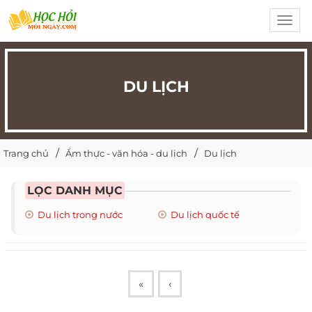
Toggl
navig
DU LỊCH
Trang chủ
Ẩm thực - văn hóa - du lịch
Du lịch
LỌC DANH MỤC
Du lịch trong nước
Du lịch quốc tế
«
‹