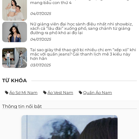
mang bầu con thứ 4
04/07/2025
Nữ giảng viên đại học sành điệu nhất nhì showbiz,
xách cả “lâu đài” xuống phố, sang chảnh từ giảng
đường ra phố khó ai đọ lại
04/07/2025
Tại sao giày thể thao giờ bị nhiều chị em “xếp xó” khi
mặc với quần jeans? Gái thanh lịch mê 3 kiểu này
hơn hẳn
03/07/2025
TỪ KHÓA
Áo Sơ Mi Nam
Áo Vest Nam
Quần Áo Nam
Thông tin nổi bật