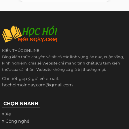
KIẾN THỨC ONLINE
Blog kiến thức, chuyên về tất cả các lĩnh vực giáo dục, cuộc sống,
kinh nghiệm, chia sẻ Website chỉ mang tính chất sưu tầm kiến
thức của cá nhân. Website không có giá trị thương mại.
Chi tiết góp ý gửi về email:
hochoimoingay.com@gmail.com
CHỌN NHANH
Xe
Công nghệ