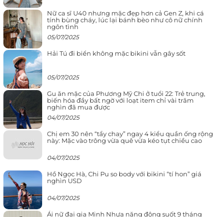
Nữ ca sĩ U40 nhưng mặc đẹp hơn cả Gen Z, khi cá
tính bùng cháy, lúc lại bánh bèo như cô nữ chính
ngôn tình
05/07/2025
Hải Tú đi biển không mặc bikini vẫn gây sốt
05/07/2025
Gu ăn mặc của Phương Mỹ Chi ở tuổi 22: Trẻ trung,
biến hóa đầy bất ngờ với loạt item chỉ vài trăm
nghìn đã mua được
04/07/2025
Chị em 30 nên “tẩy chay” ngay 4 kiểu quần ống rộng
này: Mặc vào trông vừa quê vừa kéo tụt chiều cao
04/07/2025
Hồ Ngọc Hà, Chi Pu so body với bikini “tí hon” giá
nghìn USD
04/07/2025
Ái nữ đại gia Minh Nhựa năng động suốt 9 tháng