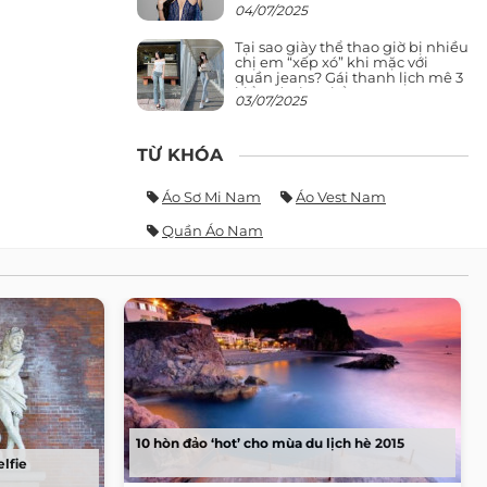
giảng đường ra phố khó ai đọ lại
04/07/2025
Tại sao giày thể thao giờ bị nhiều
chị em “xếp xó” khi mặc với
quần jeans? Gái thanh lịch mê 3
kiểu này hơn hẳn
03/07/2025
TỪ KHÓA
Áo Sơ Mi Nam
Áo Vest Nam
Quần Áo Nam
10 hòn đảo ‘hot’ cho mùa du lịch hè 2015
elfie