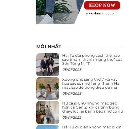
MỚI NHẤT
Hải Tú đổi phong cách thế nào
sau 5 năm thành “nàng thơ” của
Sơn Tùng M-TP
05/07/2025
Xuống phố sáng thứ 7 với váy
hoa sặc sỡ như Tăng Thanh Hà,
mặc sao để trông điệu đà mà
không sến
05/07/2025
Nữ ca sĩ U40 nhưng mặc đẹp
hơn cả Gen Z, khi cá tính bùng
cháy, lúc lại bánh bèo như cô nữ
chính ngôn tình
05/07/2025
Hải Tú đi biển không mặc bikini