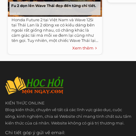
Fu 2 dọn lên Wave Thái đẹp đến từng chi tiết.
Honda Future 2 tại Việt Nam và Wave 125i
tại Thái Lan là 2 dòng xe có kiểu dáng bên
ngoài rất giống nhau, có chăng khác là
cảm giác lái mà mỗi xe đem lại cũng như
tên gọi. Tuy nhiên, một chiếc Wave Thái lại...
Xem thêm
KIẾN THỨC ONLINE
Blog kiến thức, chuyên về tất cả các lĩnh vực giáo dục, cuộc
sống, kinh nghiệm, chia sẻ Website chỉ mang tính chất sưu tầm
kiến thức của cá nhân. Website không có giá trị thương mại.
Chi tiết góp ý gửi về email: