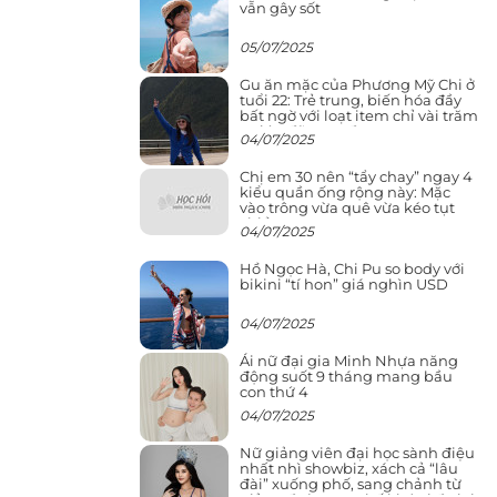
vẫn gây sốt
05/07/2025
Gu ăn mặc của Phương Mỹ Chi ở
tuổi 22: Trẻ trung, biến hóa đầy
bất ngờ với loạt item chỉ vài trăm
nghìn đã mua được
04/07/2025
Chị em 30 nên “tẩy chay” ngay 4
kiểu quần ống rộng này: Mặc
vào trông vừa quê vừa kéo tụt
chiều cao
04/07/2025
Hồ Ngọc Hà, Chi Pu so body với
bikini “tí hon” giá nghìn USD
04/07/2025
Ái nữ đại gia Minh Nhựa năng
động suốt 9 tháng mang bầu
con thứ 4
04/07/2025
Nữ giảng viên đại học sành điệu
nhất nhì showbiz, xách cả “lâu
đài” xuống phố, sang chảnh từ