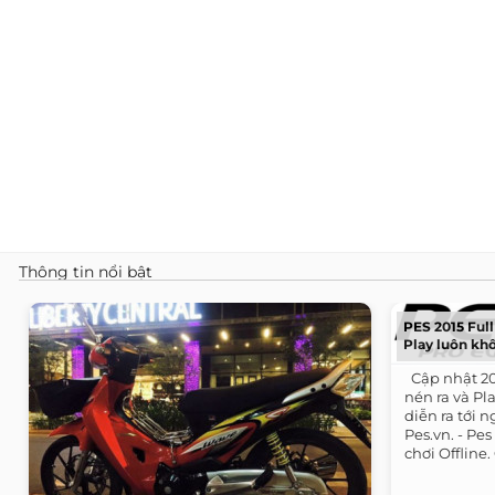
Thông tin nổi bật
PES 2015 Full 
Play luôn khô
​ ​ Cập nhật 
nén ra và P
diễn ra tới n
Pes.vn. - P
chơi Offline