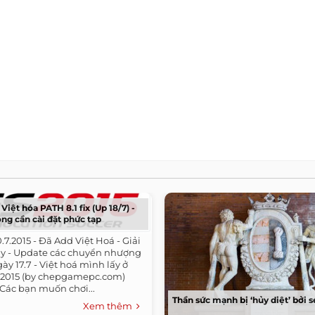
Việt hóa PATH 8.1 fix (Up 18/7) -
ng cần cài đặt phức tạp
20.7.2015 - Đã Add Việt Hoá - Giải
lay - Update các chuyển nhượng
gày 17.7 - Việt hoá mình lấy ở
es 2015 (by chepgamepc.com)
. Các bạn muốn chơi...
Thần sức mạnh bị ‘hủy diệt’ bởi s
Xem thêm