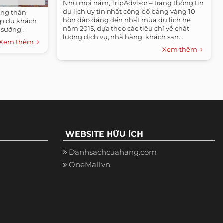
Như mọi năm, TripAdvisor – trang thông tin
du lịch uy tín nhất công bố bảng vàng 10
ợng thần
hòn đảo đáng đến nhất mùa du lịch hè
cặp du khách
năm 2015, dựa theo các tiêu chí về chất
 sướng".
lượng dịch vụ, nhà hàng, khách sạn...
Xem thêm
Xem thêm
WEBSITE HỮU ÍCH
Danhsachcuahang.com
OneMall.vn