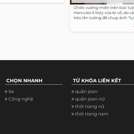
Chiếc vương miện trên bức tư
Hercules ở Italy vừa bị vỡ, do 
trèo lên tượng để chụp ảnh "tự
CHỌN NHANH
TỪ KHÓA LIÊN KẾT
Xe
quần jean
Công nghệ
quần jean nữ
thời trang nữ
thời trang nam