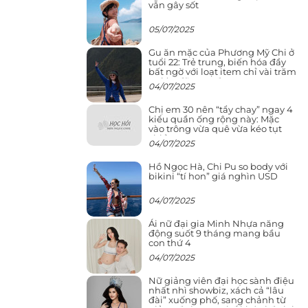
vẫn gây sốt
05/07/2025
Gu ăn mặc của Phương Mỹ Chi ở
tuổi 22: Trẻ trung, biến hóa đầy
bất ngờ với loạt item chỉ vài trăm
nghìn đã mua được
04/07/2025
Chị em 30 nên “tẩy chay” ngay 4
kiểu quần ống rộng này: Mặc
vào trông vừa quê vừa kéo tụt
chiều cao
04/07/2025
Hồ Ngọc Hà, Chi Pu so body với
bikini “tí hon” giá nghìn USD
04/07/2025
Ái nữ đại gia Minh Nhựa năng
động suốt 9 tháng mang bầu
con thứ 4
04/07/2025
Nữ giảng viên đại học sành điệu
nhất nhì showbiz, xách cả “lâu
đài” xuống phố, sang chảnh từ