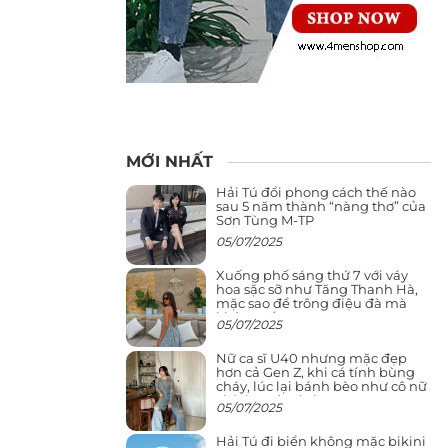
MỚI NHẤT
Hải Tú đổi phong cách thế nào
sau 5 năm thành “nàng thơ” của
Sơn Tùng M-TP
05/07/2025
Xuống phố sáng thứ 7 với váy
hoa sặc sỡ như Tăng Thanh Hà,
mặc sao để trông điệu đà mà
không sến
05/07/2025
Nữ ca sĩ U40 nhưng mặc đẹp
hơn cả Gen Z, khi cá tính bùng
cháy, lúc lại bánh bèo như cô nữ
chính ngôn tình
05/07/2025
Hải Tú đi biển không mặc bikini