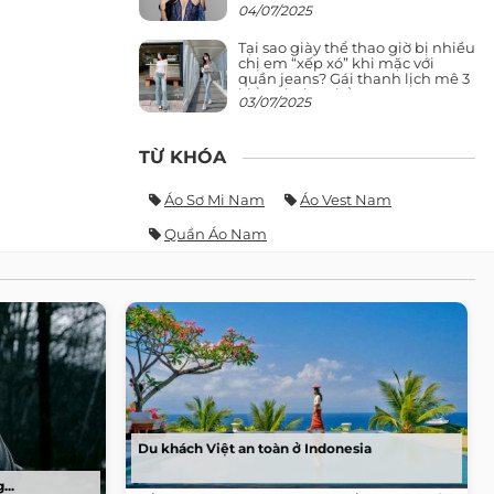
giảng đường ra phố khó ai đọ lại
04/07/2025
Tại sao giày thể thao giờ bị nhiều
chị em “xếp xó” khi mặc với
quần jeans? Gái thanh lịch mê 3
kiểu này hơn hẳn
03/07/2025
TỪ KHÓA
Áo Sơ Mi Nam
Áo Vest Nam
Quần Áo Nam
Du khách Việt an toàn ở Indonesia
...