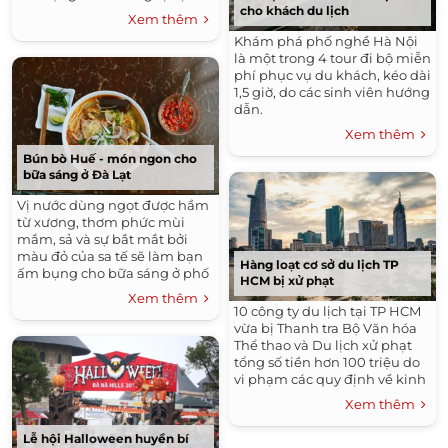
cho khách du lịch
biệt hay không gian đậm
Xem thêm
chất phố cổ.
Khám phá phố nghề Hà Nội
là một trong 4 tour đi bộ miễn
phí phục vụ du khách, kéo dài
1,5 giờ, do các sinh viên hướng
dẫn.
Xem thêm
Bún bò Huế - món ngon cho
bữa sáng ở Đà Lạt
Vị nước dùng ngọt được hầm
từ xương, thơm phức mùi
mắm, sả và sự bắt mắt bởi
màu đỏ của sa tế sẽ làm bạn
Hàng loạt cơ sở du lịch TP
ấm bụng cho bữa sáng ở phố
HCM bị xử phạt
núi.
Xem thêm
10 công ty du lịch tại TP HCM
vừa bị Thanh tra Bộ Văn hóa
Thể thao và Du lịch xử phạt
tổng số tiền hơn 100 triệu do
vi phạm các quy định về kinh
doanh du lịch.
Xem thêm
Lễ hội Halloween huyền bí