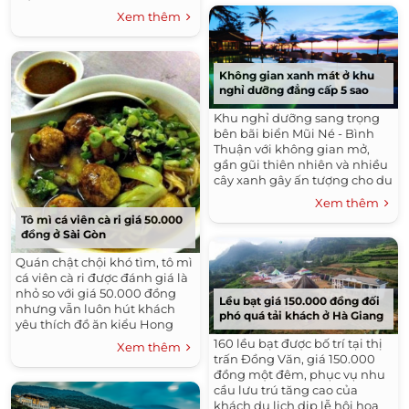
Xem thêm
Không gian xanh mát ở khu
nghỉ dưỡng đẳng cấp 5 sao
Khu nghỉ dưỡng sang trọng
bên bãi biển Mũi Né - Bình
Thuận với không gian mở,
gần gũi thiên nhiên và nhiều
cây xanh gây ấn tượng cho du
khách ngay lần đầu ghé
Xem thêm
thăm.
Tô mì cá viên cà ri giá 50.000
đồng ở Sài Gòn
Quán chật chội khó tìm, tô mì
cá viên cà ri được đánh giá là
nhỏ so với giá 50.000 đồng
Lều bạt giá 150.000 đồng đối
nhưng vẫn luôn hút khách
phó quá tải khách ở Hà Giang
yêu thích đồ ăn kiểu Hong
Kong.
160 lều bạt được bố trí tại thị
Xem thêm
trấn Đồng Văn, giá 150.000
đồng một đêm, phục vụ nhu
cầu lưu trú tăng cao của
khách du lịch dịp lễ hội hoa