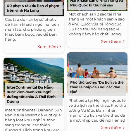
Hai khách sạn ở Nha Trang và
Phú Quốc bị thu hồi sao
Xử phạt 4 tàu du lịch vi phạm
trên vịnh Hạ Long
Một khách sạn 3 sao tại Nha
Trang và một khách sạn 4 sao
Các tàu du lịch bị xử phạt vì
ở Phú Quốc vừa bị Tổng cục
để hành khách ngồi hai bên
Du lịch thu hồi hạng sao vì
mạn tàu, cho phương tiện
không đảm bảo chất lượng
khác bám buộc vào để bán
dịch vụ.
hàng.
Xem thêm
Xem thêm
Phó thủ tướng: ‘Du lịch và thể
thao là nhịp cầu nối các dân
InterContinental Đà Nẵng
tộc’
được vinh danh khu nghỉ
dưỡng tốt châu Á Thái Bình
Phát biểu tại Hội nghị quốc tế
Dương
về du lịch và thể thao, Phó thủ
InterContinental Danang Sun
tướng Vũ Đức Đam nhấn
Peninsula Resort đã vượt qua
mạnh: "Du lịch và thể thao đã
hàng loạt khu nghỉ dưỡng
là một nhịp cầu để nối liền sự
sang trọng tại các thiên
giao lưu giữa con người với
Xem thêm
đường du lịch trong khu vực
con người, giữa các dân tộc