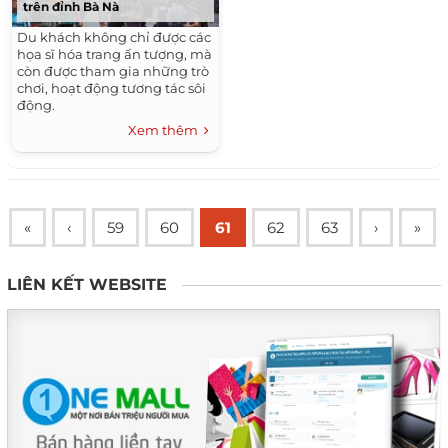
trên đỉnh Bà Nà
Du khách không chỉ được các
họa sĩ hóa trang ấn tượng, mà
còn được tham gia những trò
chơi, hoạt động tương tác sôi
động.
Xem thêm
«
‹
59
60
61
62
63
›
»
LIÊN KẾT WEBSITE