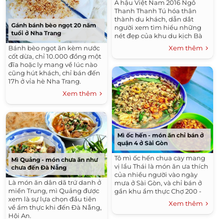
Á hậu Việt Nam 2016 Ngô
Thanh Thanh Tú hóa thân
thành du khách, dẫn dắt
Gánh bánh bèo ngọt 20 năm
người xem tìm hiểu những
tuổi ở Nha Trang
nét đẹp của khu du kịch Bà
Nà Hill, Đà Nẵng.
Bánh bèo ngọt ăn kèm nước
Xem thêm
cốt dừa, chỉ 10.000 đồng một
đĩa hoặc ly mang về lúc nào
cũng hút khách, chỉ bán đến
17h ở vỉa hè Nha Trang.
Xem thêm
Mì ốc hến - món ăn chỉ bán ở
quận 4 ở Sài Gòn
Tô mì ốc hến chua cay mang
Mì Quảng - món chưa ăn như
vị lẩu Thái là món ăn ưa thích
chưa đến Đà Nẵng
của nhiều người vào ngày
Là món ăn dân dã trứ danh ở
mưa ở Sài Gòn, và chỉ bán ở
miền Trung, mì Quảng được
gần khu ẩm thực Chợ 200 -
xem là sự lựa chọn đầu tiên
Xóm Chiếu, quận 4.
Xem thêm
về ẩm thực khi đến Đà Nẵng,
Hội An.