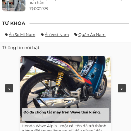
hơn hẳn
03/07/2025
TỪ KHÓA
Áo Sơ Mi Nam
Áo Vest Nam
Quần Áo Nam
Thông tin nổi bật
Độ đá chống tắt máy trên Wave thái kiểng.
Honda Wave Alpla - một cái tên đã trở thành
tượng đài trong lòng người tiêu dùng Việt.