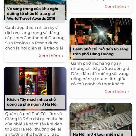
tam giác mạch.
Xem thêm
Vẻ sang trọng của khu nghỉ
dưỡng tổ chức lễ trao giải
World Travel Awards 2016
Cảnh đẹp thiên nhiên kỳ vĩ,
dịch vụ sang trọng và đẳng
cấp, InterContinental Danang
Sun Peninsula Resort được
chọn là nơi diễn ra lễ trao giải
Gánh phở chỉ mở đến 6h sáng
thưởng danh giá của ngành
trên phố Hàng Đường
Xem thêm
du lịch và khách sạn năm nay.
Gánh phở mở hàng ngày
nhưng chỉ từ giờ Sửu đến giờ
Dần, đậm đà miếng sốt vang,
nồng nàn sự quan tâm giữa
cô chủ gánh và thực khách.
Xem thêm
Khách Tây mách nhau chỗ
uống cà phê ngon ở Hà Nội
Quán cà phê Phố Cổ, Lâm và
Giảng là 3 địa chỉ quen thuộc
của nhiều khách Tây khi đến
thủ đô Hà Nội, thường để lại
ấn tượng nhờ hương vị đặc
Hà Nội mở 4 tour miễn phí