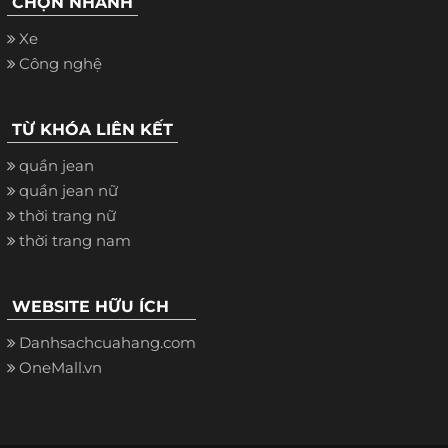
CHỌN NHANH
Xe
Công nghệ
TỪ KHÓA LIÊN KẾT
quần jean
quần jean nữ
thời trang nữ
thời trang nam
WEBSITE HỮU ÍCH
Danhsachcuahang.com
OneMall.vn