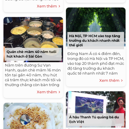
để giành danh hiệu này.
với nhau".
Xem thêm
Hà Nội, TP HCM vào top tăng
trưởng du khách nhanh nhất
thế giới
Quán chè mâm 40 năm tuổi
Đông Nam Á có 4 điểm đến,
hút khách ở Sài Gòn
trong đó có Hà Nội và TP HCM,
vào top 20 thành phố đạt mức
Nằm trên đường Sư Vạn
độ tăng trưởng du khách
Hạnh, quán chè mâm 16 món
quốc tế nhanh nhất 7 năm
tồn tại gần 40 năm, thu hút
qua.
cả trăm thực khách mỗi tối và
Xem thêm
thường chẳng còn bàn trống
giờ cao điểm.
Xem thêm
Á hậu Thanh Tú quảng bá du
lịch Việt