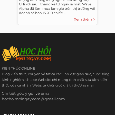
CHỉ với sau 1 tháng kể từ ngày ra mắt, Wave
Alpha đã làm mưa làm gió trên thị trường với
doanh số hơn 15.200 chiếc....
Xem thêm
KIẾN THỨC ONLINE
Blog kiến thức, chuyên về tất cả các lĩnh vực giáo dục, cuộc sống,
kinh nghiệm, chia sẻ Website chỉ mang tính chất sưu tầm kiến
thức của cá nhân. Website không có giá trị thương mại.
Chi tiết góp ý gửi về email:
hochoimoingay.com@gmail.com