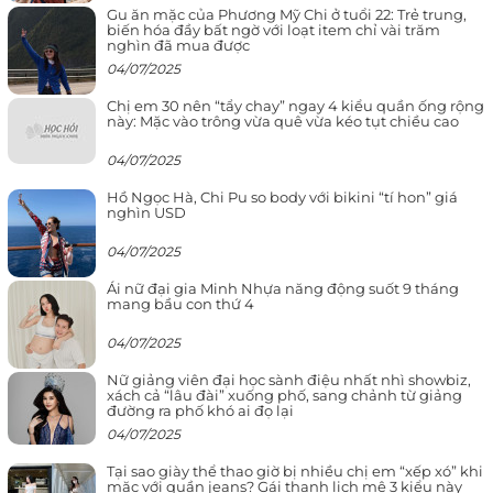
Gu ăn mặc của Phương Mỹ Chi ở tuổi 22: Trẻ trung,
biến hóa đầy bất ngờ với loạt item chỉ vài trăm
nghìn đã mua được
04/07/2025
Chị em 30 nên “tẩy chay” ngay 4 kiểu quần ống rộng
này: Mặc vào trông vừa quê vừa kéo tụt chiều cao
04/07/2025
Hồ Ngọc Hà, Chi Pu so body với bikini “tí hon” giá
nghìn USD
04/07/2025
Ái nữ đại gia Minh Nhựa năng động suốt 9 tháng
mang bầu con thứ 4
04/07/2025
Nữ giảng viên đại học sành điệu nhất nhì showbiz,
xách cả “lâu đài” xuống phố, sang chảnh từ giảng
đường ra phố khó ai đọ lại
04/07/2025
Tại sao giày thể thao giờ bị nhiều chị em “xếp xó” khi
mặc với quần jeans? Gái thanh lịch mê 3 kiểu này