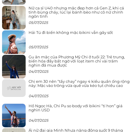
Nữ ca sĩ U40 nhưng mặc đẹp hơn cả Gen Z, khi cá
tính bùng cháy, lúc lại bánh bèo như cô nữ chính
ngôn tình
05/07/2025
Hải Tú đi biển không mặc bikini vẫn gây sốt
05/07/2025
Gu ăn mặc của Phương Mỹ Chi ở tuổi 22: Trẻ trung,
biến hóa đầy bất ngờ với loạt item chỉ vài trăm
nghìn đã mua được
04/07/2025
Chị em 30 nên “tẩy chay” ngay 4 kiểu quần ống rộng
này: Mặc vào trông vừa quê vừa kéo tụt chiều cao
04/07/2025
Hồ Ngọc Hà, Chi Pu so body với bikini “tí hon” giá
nghìn USD
04/07/2025
Ái nữ đại gia Minh Nhựa năng động suốt 9 tháng