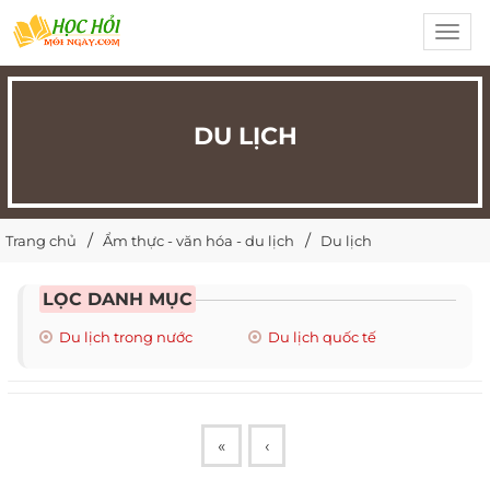
Toggl
navig
DU LỊCH
Trang chủ
Ẩm thực - văn hóa - du lịch
Du lịch
LỌC DANH MỤC
Du lịch trong nước
Du lịch quốc tế
«
‹