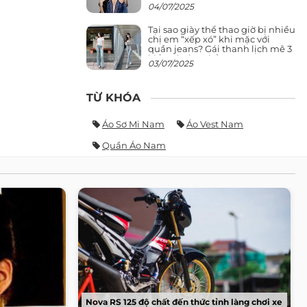
giảng đường ra phố khó ai đọ lại
04/07/2025
Tại sao giày thể thao giờ bị nhiều
chị em “xếp xó” khi mặc với
quần jeans? Gái thanh lịch mê 3
kiểu này hơn hẳn
03/07/2025
TỪ KHÓA
Áo Sơ Mi Nam
Áo Vest Nam
Quần Áo Nam
Nova RS 125 độ chất đến thức tỉnh làng chơi xe