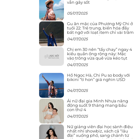
vẫn gây sốt
05/07/2025
Gu ăn mặc của Phương Mỹ Chi ở
tuổi 22: Trẻ trung, biến hóa đầy
bất ngờ với loạt item chỉ vài trăm
nghìn đã mua được
04/07/2025
Chị em 30 nên “tẩy chay” ngay 4
kiểu quần ống rộng này: Mặc
vào trông vừa quê vừa kéo tụt
chiều cao
04/07/2025
Hồ Ngọc Hà, Chi Pu so body với
bikini “tí hon” giá nghìn USD
04/07/2025
Ái nữ đại gia Minh Nhựa năng
động suốt 9 tháng mang bầu
con thứ 4
04/07/2025
Nữ giảng viên đại học sành điệu
nhất nhì showbiz, xách cả “lâu
đài” xuống phố, sang chảnh từ