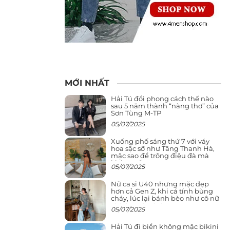
MỚI NHẤT
Hải Tú đổi phong cách thế nào
sau 5 năm thành “nàng thơ” của
Sơn Tùng M-TP
05/07/2025
Xuống phố sáng thứ 7 với váy
hoa sặc sỡ như Tăng Thanh Hà,
mặc sao để trông điệu đà mà
không sến
05/07/2025
Nữ ca sĩ U40 nhưng mặc đẹp
hơn cả Gen Z, khi cá tính bùng
cháy, lúc lại bánh bèo như cô nữ
chính ngôn tình
05/07/2025
Hải Tú đi biển không mặc bikini