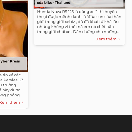
của biker Thailand
Honda Nova RS 125 là dòng xe 2 thì huyền
thoại được mệnh danh là 'đứa con của thần
gió' trong giới xebiz , dù đã khai tử khá lâu
nhưng không vì thế mà em nó chết hẳn
trong giới chơi xe . Dẫn chứng cho những...
Xem thêm
Cyber Press
 tin về các
a Perales, 23
ấu trường
ả này được
vòng phỏng
 phục dạ hội.
Xem thêm