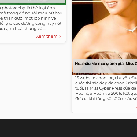
 photoraphy-là thể loại ảnh
 mà trong đó người mẫu nữ hay
á thân dưới một lớp hình vẽ
 để lộ ra các đường cong hay nét
 cạnh hoà chung với...
Xem thêm
Hoa hậu Mexico giành giải Miss 
15 website chọn lọc, chuyên đưa
cuộc thi sắc đẹp đã chọn Priscil
tuổi, là Miss Cyber Press của đ
Hoa hậu Hoàn vũ 2006. Kết qu
đưa ra khi tổng kết điểm các 
vấn, trình diễn áo tắm và trang