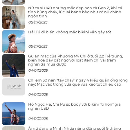
Nữ ca sĩ U40 nhưng mặc đẹp hơn cả Gen Z, khi cá
tính bùng cháy, lúc lại bánh bèo như cô nữ chính
ngôn tình
05/07/2025
Hải Tú đi biển không mặc bikini vẫn gây sốt
05/07/2025
Gu ăn mặc của Phương Mỹ Chi ở tuổi 22: Trẻ trung,
biến hóa đầy bất ngờ với loạt item chỉ vài trăm
nghìn đã mua được
04/07/2025
Chị em 30 nên “tẩy chay” ngay 4 kiểu quần ống rộng
này: Mặc vào trông vừa quê vừa kéo tụt chiều cao
04/07/2025
Hồ Ngọc Hà, Chi Pu so body với bikini “tí hon” giá
nghìn USD
04/07/2025
Ái nữ đại gia Minh Nhựa năng động suốt 9 tháng