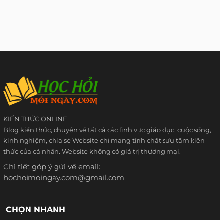
KIẾN THỨC ONLINE
Blog kiến thức, chuyên về tất cả các lĩnh vực giáo dục, cuộc sống,
kinh nghiệm, chia sẻ Website chỉ mang tính chất sưu tầm kiến
thức của cá nhân. Website không có giá trị thương mại.
Chi tiết góp ý gửi về email:
hochoimoingay.com@gmail.com
CHỌN NHANH