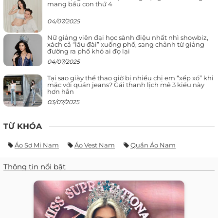
mang bầu con thứ 4
04/07/2025
Nữ giảng viên đại học sành điệu nhất nhì showbiz,
xách cả “lâu đài” xuống phố, sang chảnh từ giảng
đường ra phố khó ai đọ lại
04/07/2025
Tại sao giày thể thao giờ bị nhiều chị em “xếp xó” khi
mặc với quần jeans? Gái thanh lịch mê 3 kiểu này
hơn hẳn
03/07/2025
TỪ KHÓA
Áo Sơ Mi Nam
Áo Vest Nam
Quần Áo Nam
Thông tin nổi bật