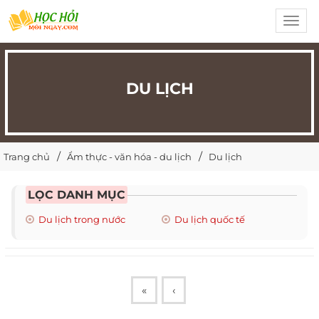
Toggl
navig
DU LỊCH
Trang chủ
Ẩm thực - văn hóa - du lịch
Du lịch
LỌC DANH MỤC
Du lịch trong nước
Du lịch quốc tế
«
‹