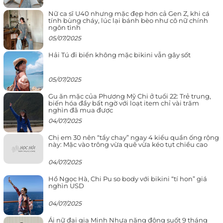
Nữ ca sĩ U40 nhưng mặc đẹp hơn cả Gen Z, khi cá
tính bùng cháy, lúc lại bánh bèo như cô nữ chính
ngôn tình
05/07/2025
Hải Tú đi biển không mặc bikini vẫn gây sốt
05/07/2025
Gu ăn mặc của Phương Mỹ Chi ở tuổi 22: Trẻ trung,
biến hóa đầy bất ngờ với loạt item chỉ vài trăm
nghìn đã mua được
04/07/2025
Chị em 30 nên “tẩy chay” ngay 4 kiểu quần ống rộng
này: Mặc vào trông vừa quê vừa kéo tụt chiều cao
04/07/2025
Hồ Ngọc Hà, Chi Pu so body với bikini “tí hon” giá
nghìn USD
04/07/2025
Ái nữ đại gia Minh Nhựa năng động suốt 9 tháng