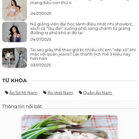
mang bầu con thứ 4
04/07/2025
Nữ giảng viên đại học sành điệu nhất nhì showbiz,
xách cả “lâu đài” xuống phố, sang chảnh từ giảng
đường ra phố khó ai đọ lại
04/07/2025
Tại sao giày thể thao giờ bị nhiều chị em “xếp xó” khi
mặc với quần jeans? Gái thanh lịch mê 3 kiểu này
hơn hẳn
03/07/2025
TỪ KHÓA
Áo Sơ Mi Nam
Áo Vest Nam
Quần Áo Nam
Thông tin nổi bật