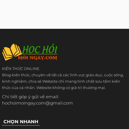
KIẾN THỨC ONLINE
Blog kiến thức, chuyên về tất cả các lĩnh vực giáo dục, cuộc sống,
kinh nghiệm, chia sẻ Website chỉ mang tính chất sưu tầm kiến
thức của cá nhân. Website không có giá trị thương mại.
Chi tiết góp ý gửi về email:
hochoimoingay.com@gmail.com
CHỌN NHANH