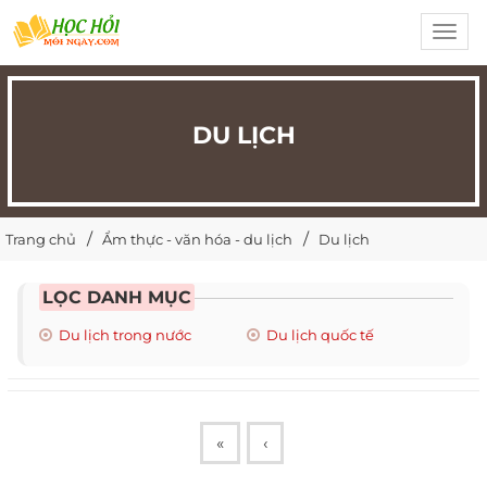
Toggl
navig
DU LỊCH
Trang chủ
Ẩm thực - văn hóa - du lịch
Du lịch
LỌC DANH MỤC
Du lịch trong nước
Du lịch quốc tế
«
‹