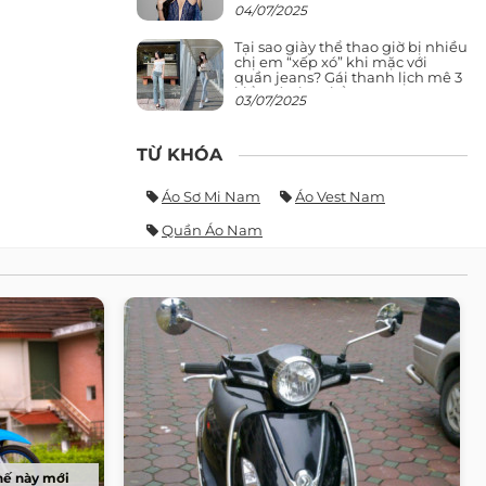
giảng đường ra phố khó ai đọ lại
04/07/2025
Tại sao giày thể thao giờ bị nhiều
chị em “xếp xó” khi mặc với
quần jeans? Gái thanh lịch mê 3
kiểu này hơn hẳn
03/07/2025
TỪ KHÓA
Áo Sơ Mi Nam
Áo Vest Nam
Quần Áo Nam
hế này mới