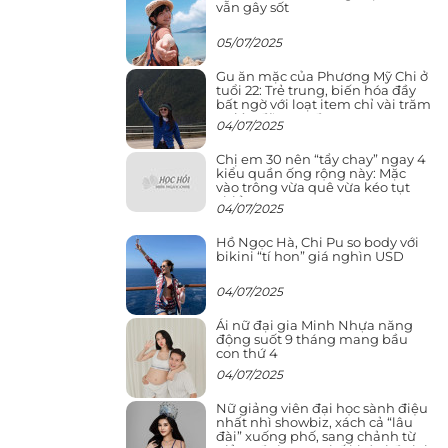
vẫn gây sốt
05/07/2025
Gu ăn mặc của Phương Mỹ Chi ở
tuổi 22: Trẻ trung, biến hóa đầy
bất ngờ với loạt item chỉ vài trăm
nghìn đã mua được
04/07/2025
Chị em 30 nên “tẩy chay” ngay 4
kiểu quần ống rộng này: Mặc
vào trông vừa quê vừa kéo tụt
chiều cao
04/07/2025
Hồ Ngọc Hà, Chi Pu so body với
bikini “tí hon” giá nghìn USD
04/07/2025
Ái nữ đại gia Minh Nhựa năng
động suốt 9 tháng mang bầu
con thứ 4
04/07/2025
Nữ giảng viên đại học sành điệu
nhất nhì showbiz, xách cả “lâu
đài” xuống phố, sang chảnh từ