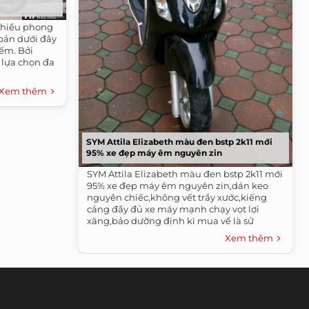
nhiều phong
bản dưới đây
ếm. Bởi
lựa chọn đa
Xem thêm
SYM Attila Elizabeth màu đen bstp 2k11 mới
95% xe đẹp máy êm nguyên zin
SYM Attila Elizabeth màu đen bstp 2k11 mới
95% xe đẹp máy êm nguyên zin,dán keo
nguyên chiếc,không vết trầy xước,kiếng
cảng đầy đủ xe máy mạnh chạy vọt lợi
xăng,bảo dưỡng định kì mua về là sử
dụng...
Xem thêm