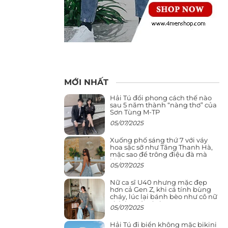
MỚI NHẤT
Hải Tú đổi phong cách thế nào
sau 5 năm thành “nàng thơ” của
Sơn Tùng M-TP
05/07/2025
Xuống phố sáng thứ 7 với váy
hoa sặc sỡ như Tăng Thanh Hà,
mặc sao để trông điệu đà mà
không sến
05/07/2025
Nữ ca sĩ U40 nhưng mặc đẹp
hơn cả Gen Z, khi cá tính bùng
cháy, lúc lại bánh bèo như cô nữ
chính ngôn tình
05/07/2025
Hải Tú đi biển không mặc bikini