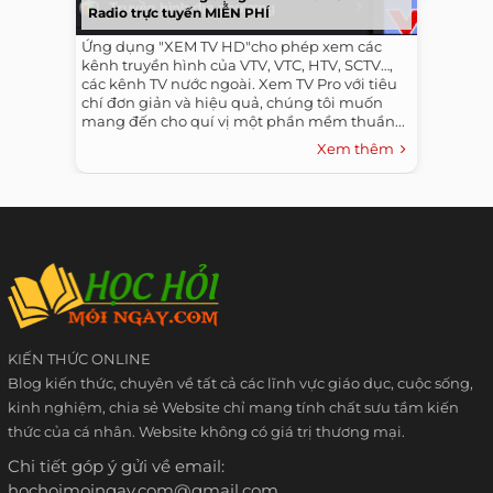
Radio trực tuyến MIỄN PHÍ
Ứng dụng "XEM TV HD"cho phép xem các
kênh truyền hình của VTV, VTC, HTV, SCTV…,
các kênh TV nước ngoài. Xem TV Pro với tiêu
chí đơn giản và hiệu quả, chúng tôi muốn
mang đến cho quí vị một phần mềm thuần...
Xem thêm
KIẾN THỨC ONLINE
Blog kiến thức, chuyên về tất cả các lĩnh vực giáo dục, cuộc sống,
kinh nghiệm, chia sẻ Website chỉ mang tính chất sưu tầm kiến
thức của cá nhân. Website không có giá trị thương mại.
Chi tiết góp ý gửi về email:
hochoimoingay.com@gmail.com