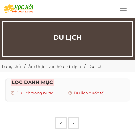
Toggl
navig
DU LỊCH
Trang chủ
Ẩm thực - văn hóa - du lịch
Du lịch
LỌC DANH MỤC
Du lịch trong nước
Du lịch quốc tế
«
‹