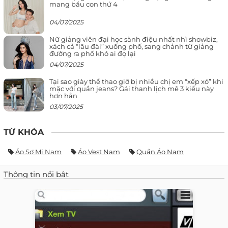
mang bầu con thứ 4
04/07/2025
Nữ giảng viên đại học sành điệu nhất nhì showbiz,
xách cả “lâu đài” xuống phố, sang chảnh từ giảng
đường ra phố khó ai đọ lại
04/07/2025
Tại sao giày thể thao giờ bị nhiều chị em “xếp xó” khi
mặc với quần jeans? Gái thanh lịch mê 3 kiểu này
hơn hẳn
03/07/2025
TỪ KHÓA
Áo Sơ Mi Nam
Áo Vest Nam
Quần Áo Nam
Thông tin nổi bật