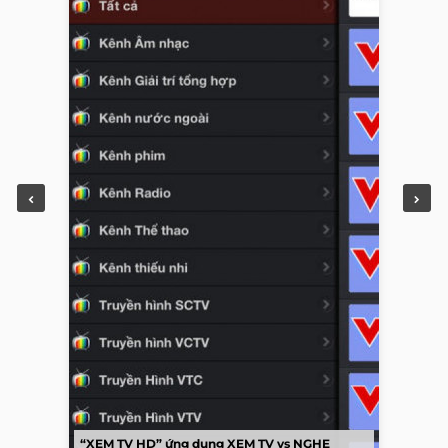
“XEM TV HD” ứng dụng XEM TV vs NGHE