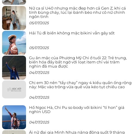
Nữ ca sĩ U40 nhưng mặc đẹp hơn cả Gen Z, khi cá
tính bùng cháy, lúc lại bánh bèo như cô nữ chính
ngôn tình
05/07/2025
Hải Tú đi biển không mặc bikini vẫn gây sốt
05/07/2025
Gu ăn mặc của Phương Mỹ Chi ở tuổi 22: Trẻ trung,
biến hóa đầy bất ngờ với loạt item chỉ vài trăm
nghìn đã mua được
04/07/2025
Chị em 30 nên “tẩy chay” ngay 4 kiểu quần ống rộng
này: Mặc vào trông vừa quê vừa kéo tụt chiều cao
04/07/2025
Hồ Ngọc Hà, Chi Pu so body với bikini “tí hon” giá
nghìn USD
04/07/2025
Ái nữ đại gia Minh Nhựa năng động suốt 9 tháng