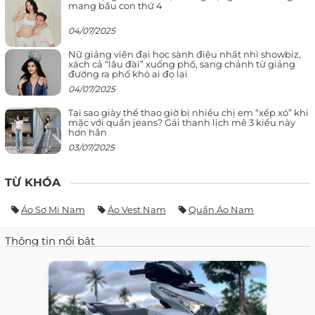
mang bầu con thứ 4
04/07/2025
Nữ giảng viên đại học sành điệu nhất nhì showbiz,
xách cả “lâu đài” xuống phố, sang chảnh từ giảng
đường ra phố khó ai đọ lại
04/07/2025
Tại sao giày thể thao giờ bị nhiều chị em “xếp xó” khi
mặc với quần jeans? Gái thanh lịch mê 3 kiểu này
hơn hẳn
03/07/2025
TỪ KHÓA
Áo Sơ Mi Nam
Áo Vest Nam
Quần Áo Nam
Thông tin nổi bật