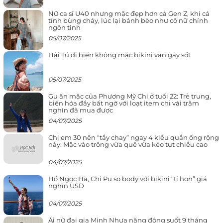
Nữ ca sĩ U40 nhưng mặc đẹp hơn cả Gen Z, khi cá
tính bùng cháy, lúc lại bánh bèo như cô nữ chính
ngôn tình
05/07/2025
Hải Tú đi biển không mặc bikini vẫn gây sốt
05/07/2025
Gu ăn mặc của Phương Mỹ Chi ở tuổi 22: Trẻ trung,
biến hóa đầy bất ngờ với loạt item chỉ vài trăm
nghìn đã mua được
04/07/2025
Chị em 30 nên “tẩy chay” ngay 4 kiểu quần ống rộng
này: Mặc vào trông vừa quê vừa kéo tụt chiều cao
04/07/2025
Hồ Ngọc Hà, Chi Pu so body với bikini “tí hon” giá
nghìn USD
04/07/2025
Ái nữ đại gia Minh Nhựa năng động suốt 9 tháng