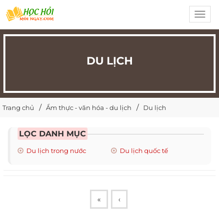
Toggl
navig
DU LỊCH
Trang chủ
Ẩm thực - văn hóa - du lịch
Du lịch
LỌC DANH MỤC
Du lịch trong nước
Du lịch quốc tế
«
‹