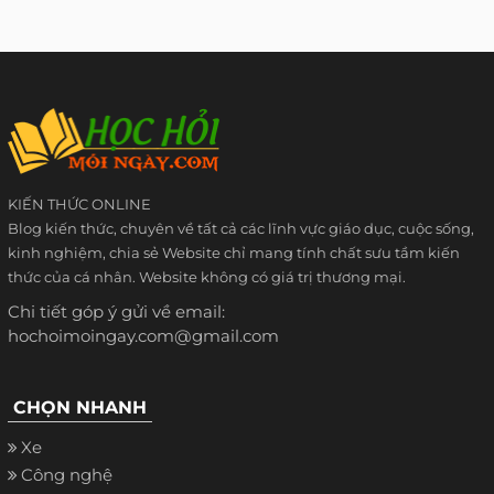
KIẾN THỨC ONLINE
Blog kiến thức, chuyên về tất cả các lĩnh vực giáo dục, cuộc sống,
kinh nghiệm, chia sẻ Website chỉ mang tính chất sưu tầm kiến
thức của cá nhân. Website không có giá trị thương mại.
Chi tiết góp ý gửi về email:
hochoimoingay.com@gmail.com
CHỌN NHANH
Xe
Công nghệ