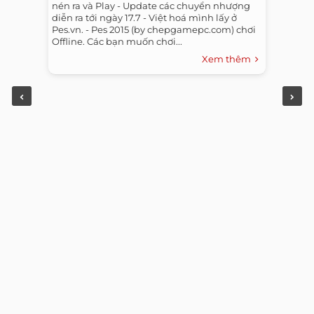
nén ra và Play - Update các chuyển nhượng
diễn ra tới ngày 17.7 - Việt hoá mình lấy ở
Pes.vn. - Pes 2015 (by chepgamepc.com) chơi
Offline. Các bạn muốn chơi...
Xem thêm