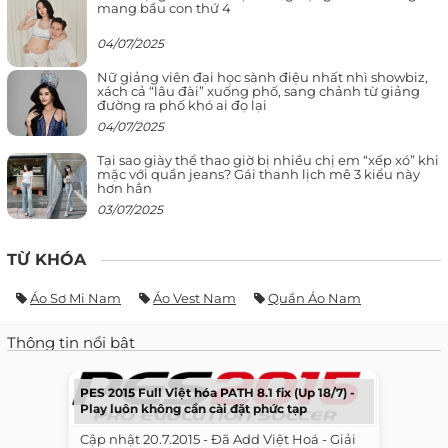
mang bầu con thứ 4
04/07/2025
Nữ giảng viên đại học sành điệu nhất nhì showbiz,
xách cả “lâu đài” xuống phố, sang chảnh từ giảng
đường ra phố khó ai đọ lại
04/07/2025
Tại sao giày thể thao giờ bị nhiều chị em “xếp xó” khi
mặc với quần jeans? Gái thanh lịch mê 3 kiểu này
hơn hẳn
03/07/2025
TỪ KHÓA
Áo Sơ Mi Nam
Áo Vest Nam
Quần Áo Nam
Thông tin nổi bật
PES 2015 Full Việt hóa PATH 8.1 fix (Up 18/7) -
Play luôn không cần cài đặt phức tạp
​ ​ Cập nhật 20.7.2015 - Đã Add Việt Hoá - Giải