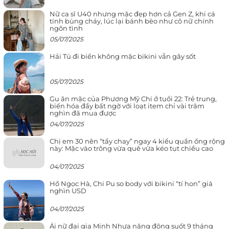
Nữ ca sĩ U40 nhưng mặc đẹp hơn cả Gen Z, khi cá
tính bùng cháy, lúc lại bánh bèo như cô nữ chính
ngôn tình
05/07/2025
Hải Tú đi biển không mặc bikini vẫn gây sốt
05/07/2025
Gu ăn mặc của Phương Mỹ Chi ở tuổi 22: Trẻ trung,
biến hóa đầy bất ngờ với loạt item chỉ vài trăm
nghìn đã mua được
04/07/2025
Chị em 30 nên “tẩy chay” ngay 4 kiểu quần ống rộng
này: Mặc vào trông vừa quê vừa kéo tụt chiều cao
04/07/2025
Hồ Ngọc Hà, Chi Pu so body với bikini “tí hon” giá
nghìn USD
04/07/2025
Ái nữ đại gia Minh Nhựa năng động suốt 9 tháng