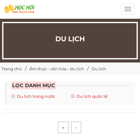
Toggl
navig
DU LỊCH
Trang chủ
Ẩm thực - văn hóa - du lịch
Du lịch
LỌC DANH MỤC
Du lịch trong nước
Du lịch quốc tế
«
‹