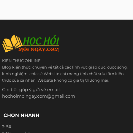
KIẾN THỨC ONLINE
Blog kiến thức, chuyên về tất cả các lĩnh vực giáo dục, cuộc sống,
kinh nghiệm, chia sẻ Website chỉ mang tính chất sưu tầm kiến
thức của cá nhân. Website không có giá trị thương mại.
Chi tiết góp ý gửi về email:
hochoimoingay.com@gmail.com
CHỌN NHANH
Xe