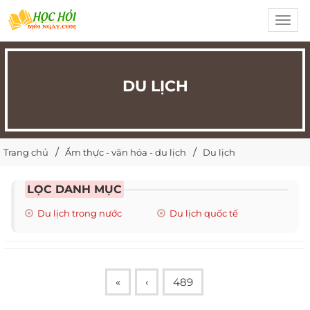
Toggl
navig
DU LỊCH
Trang chủ
Ẩm thực - văn hóa - du lịch
Du lịch
LỌC DANH MỤC
Du lịch trong nước
Du lịch quốc tế
«
‹
489