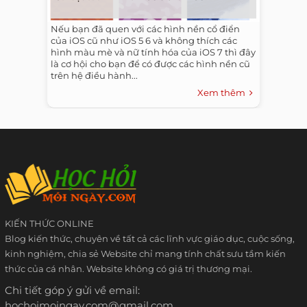
Nếu bạn đã quen với các hình nền cổ điển
của iOS cũ như iOS 5 6 và không thích các
hình màu mè và nữ tính hóa của iOS 7 thì đây
là cơ hội cho bạn để có được các hình nền cũ
trên hệ điều hành...
Xem thêm
KIẾN THỨC ONLINE
Blog kiến thức, chuyên về tất cả các lĩnh vực giáo dục, cuộc sống,
kinh nghiệm, chia sẻ Website chỉ mang tính chất sưu tầm kiến
thức của cá nhân. Website không có giá trị thương mại.
Chi tiết góp ý gửi về email:
hochoimoingay.com@gmail.com