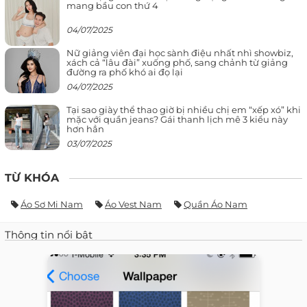
mang bầu con thứ 4
04/07/2025
Nữ giảng viên đại học sành điệu nhất nhì showbiz,
xách cả “lâu đài” xuống phố, sang chảnh từ giảng
đường ra phố khó ai đọ lại
04/07/2025
Tại sao giày thể thao giờ bị nhiều chị em “xếp xó” khi
mặc với quần jeans? Gái thanh lịch mê 3 kiểu này
hơn hẳn
03/07/2025
TỪ KHÓA
Áo Sơ Mi Nam
Áo Vest Nam
Quần Áo Nam
Thông tin nổi bật