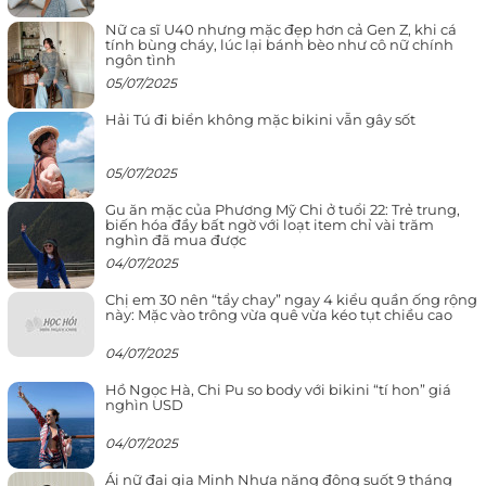
Nữ ca sĩ U40 nhưng mặc đẹp hơn cả Gen Z, khi cá
tính bùng cháy, lúc lại bánh bèo như cô nữ chính
ngôn tình
05/07/2025
Hải Tú đi biển không mặc bikini vẫn gây sốt
05/07/2025
Gu ăn mặc của Phương Mỹ Chi ở tuổi 22: Trẻ trung,
biến hóa đầy bất ngờ với loạt item chỉ vài trăm
nghìn đã mua được
04/07/2025
Chị em 30 nên “tẩy chay” ngay 4 kiểu quần ống rộng
này: Mặc vào trông vừa quê vừa kéo tụt chiều cao
04/07/2025
Hồ Ngọc Hà, Chi Pu so body với bikini “tí hon” giá
nghìn USD
04/07/2025
Ái nữ đại gia Minh Nhựa năng động suốt 9 tháng