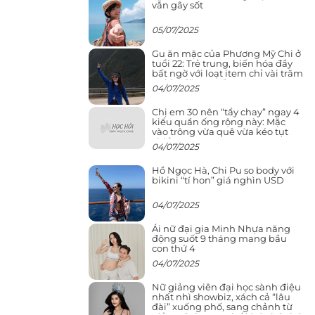
vẫn gây sốt
05/07/2025
Gu ăn mặc của Phương Mỹ Chi ở
tuổi 22: Trẻ trung, biến hóa đầy
bất ngờ với loạt item chỉ vài trăm
nghìn đã mua được
04/07/2025
Chị em 30 nên “tẩy chay” ngay 4
kiểu quần ống rộng này: Mặc
vào trông vừa quê vừa kéo tụt
chiều cao
04/07/2025
Hồ Ngọc Hà, Chi Pu so body với
bikini “tí hon” giá nghìn USD
04/07/2025
Ái nữ đại gia Minh Nhựa năng
động suốt 9 tháng mang bầu
con thứ 4
04/07/2025
Nữ giảng viên đại học sành điệu
nhất nhì showbiz, xách cả “lâu
đài” xuống phố, sang chảnh từ