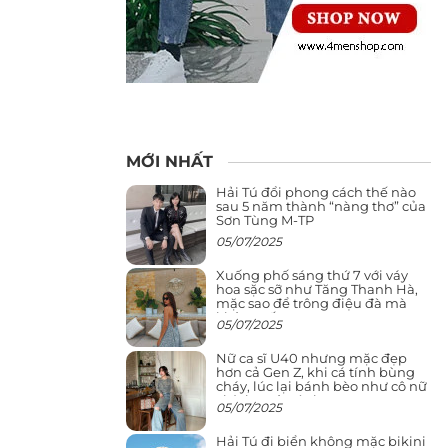
MỚI NHẤT
Hải Tú đổi phong cách thế nào
sau 5 năm thành “nàng thơ” của
Sơn Tùng M-TP
05/07/2025
Xuống phố sáng thứ 7 với váy
hoa sặc sỡ như Tăng Thanh Hà,
mặc sao để trông điệu đà mà
không sến
05/07/2025
Nữ ca sĩ U40 nhưng mặc đẹp
hơn cả Gen Z, khi cá tính bùng
cháy, lúc lại bánh bèo như cô nữ
chính ngôn tình
05/07/2025
Hải Tú đi biển không mặc bikini