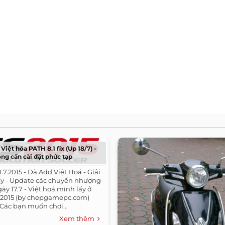
Việt hóa PATH 8.1 fix (Up 18/7) -
ng cần cài đặt phức tạp
20.7.2015 - Đã Add Việt Hoá - Giải
lay - Update các chuyển nhượng
gày 17.7 - Việt hoá mình lấy ở
es 2015 (by chepgamepc.com)
. Các bạn muốn chơi...
Xem thêm