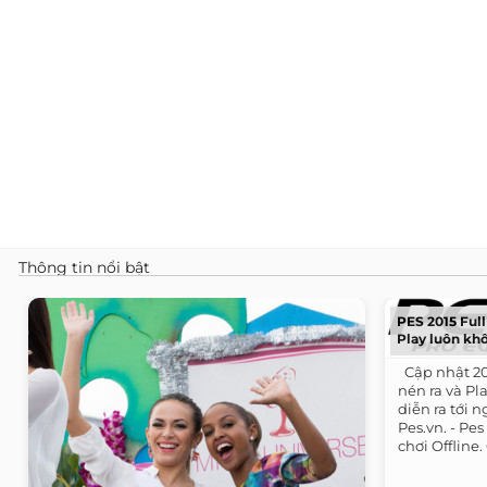
Thông tin nổi bật
PES 2015 Full 
Play luôn khô
​ ​ Cập nhật 
nén ra và P
diễn ra tới n
Pes.vn. - P
chơi Offline