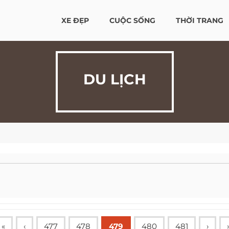
XE ĐẸP
CUỘC SỐNG
THỜI TRANG
DU LỊCH
«
‹
477
478
479
480
481
›