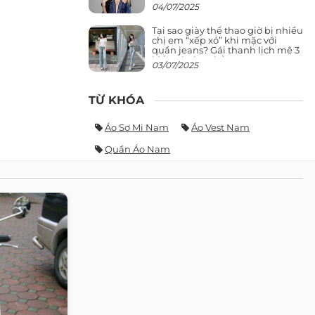
giảng đường ra phố khó ai đọ lại
04/07/2025
Tại sao giày thể thao giờ bị nhiều
chị em “xếp xó” khi mặc với
quần jeans? Gái thanh lịch mê 3
kiểu này hơn hẳn
03/07/2025
TỪ KHÓA
Áo Sơ Mi Nam
Áo Vest Nam
Quần Áo Nam