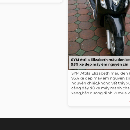
SYM Attila Elizabeth màu đen bs
95% xe đẹp máy êm nguyên zin
SYM Attila Elizabeth màu đen 
95% xe đẹp máy êm nguyên zi
nguyên chiếc,không vết trầy x
cảng đầy đủ xe máy mạnh chạy 
xăng,bảo dưỡng định kì mua về
dụng...