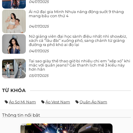
04/07/2025
Ái nữ đại gia Minh Nhựa năng động suốt 9 tháng
mang bầu con thứ 4
04/07/2025
Nữ giảng viên đại học sành điệu nhất nhì showbiz,
xách cả “lâu đài” xuống phố, sang chảnh từ giảng
đường ra phố khó ai đọ lại
04/07/2025
Tại sao giày thể thao giờ bị nhiều chị em “xếp xó” khi
mặc với quần jeans? Gái thanh lịch mê 3 kiểu này
hơn hẳn
03/07/2025
TỪ KHÓA
Áo Sơ Mi Nam
Áo Vest Nam
Quần Áo Nam
Thông tin nổi bật