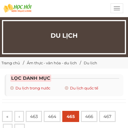
Toggl
navig
DU LỊCH
Trang chủ
Ẩm thực - văn hóa - du lịch
Du lịch
LỌC DANH MỤC
Du lịch trong nước
Du lịch quốc tế
«
‹
463
464
465
466
467