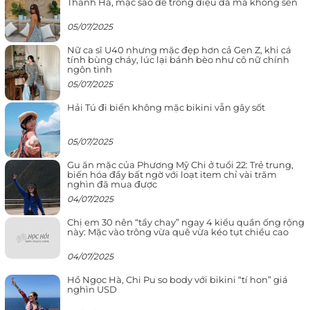
Thanh Hà, mặc sao để trông điệu đà mà không sến
05/07/2025
Nữ ca sĩ U40 nhưng mặc đẹp hơn cả Gen Z, khi cá
tính bùng cháy, lúc lại bánh bèo như cô nữ chính
ngôn tình
05/07/2025
Hải Tú đi biển không mặc bikini vẫn gây sốt
05/07/2025
Gu ăn mặc của Phương Mỹ Chi ở tuổi 22: Trẻ trung,
biến hóa đầy bất ngờ với loạt item chỉ vài trăm
nghìn đã mua được
04/07/2025
Chị em 30 nên “tẩy chay” ngay 4 kiểu quần ống rộng
này: Mặc vào trông vừa quê vừa kéo tụt chiều cao
04/07/2025
Hồ Ngọc Hà, Chi Pu so body với bikini “tí hon” giá
nghìn USD