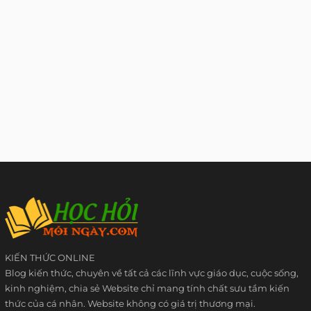
KIẾN THỨC ONLINE
Blog kiến thức, chuyên về tất cả các lĩnh vực giáo dục, cuộc sống,
kinh nghiệm, chia sẻ Website chỉ mang tính chất sưu tầm kiến
thức của cá nhân. Website không có giá trị thương mại.