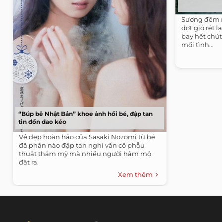
Sương đêm rơ
đợt gió rét
bay hết chú
mối tình...
“Búp bê Nhật Bản” khoe ảnh hồi bé, đập tan
tin đồn dao kéo
Vẻ đẹp hoàn hảo của Sasaki Nozomi từ bé
đã phần nào đập tan nghi vấn cô phẫu
thuật thẩm mỹ mà nhiều người hâm mộ
đặt ra.
Xem thêm