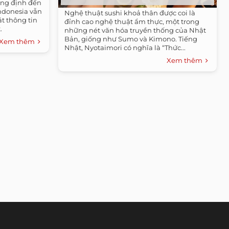
ẳng định đến
Indonesia vẫn
Nghệ thuật sushi khoả thân được coi là
t thông tin
đỉnh cao nghệ thuật ẩm thực, một trong
.
những nét văn hóa truyền thống của Nhật
Bản, giống như Sumo và Kimono. Tiếng
Xem thêm
Nhật, Nyotaimori có nghĩa là “Thức...
Xem thêm