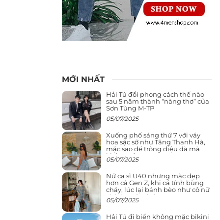
MỚI NHẤT
Hải Tú đổi phong cách thế nào
sau 5 năm thành “nàng thơ” của
Sơn Tùng M-TP
05/07/2025
Xuống phố sáng thứ 7 với váy
hoa sặc sỡ như Tăng Thanh Hà,
mặc sao để trông điệu đà mà
không sến
05/07/2025
Nữ ca sĩ U40 nhưng mặc đẹp
hơn cả Gen Z, khi cá tính bùng
cháy, lúc lại bánh bèo như cô nữ
chính ngôn tình
05/07/2025
Hải Tú đi biển không mặc bikini