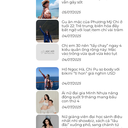
vẫn gây sốt
05/07/2025
Gu ăn mặc của Phương Mỹ Chi ở
tuổi 22: Trẻ trung, biến hóa đầy
bất ngờ với loạt item chỉ vài trăm
nghìn đã mua được
04/07/2025
Chị em 30 nên “tẩy chay” ngay 4
kiểu quần ống rộng này: Mặc
vào trông vừa quê vừa kéo tụt
chiều cao
04/07/2025
Hồ Ngọc Hà, Chi Pu so body với
bikini “tí hon” giá nghìn USD
04/07/2025
Ái nữ đại gia Minh Nhựa năng
động suốt 9 tháng mang bầu
con thứ 4
04/07/2025
Nữ giảng viên đại học sành điệu
nhất nhì showbiz, xách cả “lâu
đài” xuống phố, sang chảnh từ