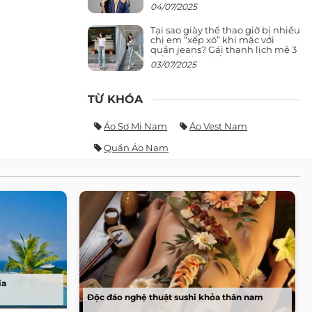
giảng đường ra phố khó ai đọ lại
04/07/2025
Tại sao giày thể thao giờ bị nhiều
chị em “xếp xó” khi mặc với
quần jeans? Gái thanh lịch mê 3
kiểu này hơn hẳn
03/07/2025
TỪ KHÓA
Áo Sơ Mi Nam
Áo Vest Nam
Quần Áo Nam
ia
Độc đáo nghệ thuật sushi khỏa thân nam