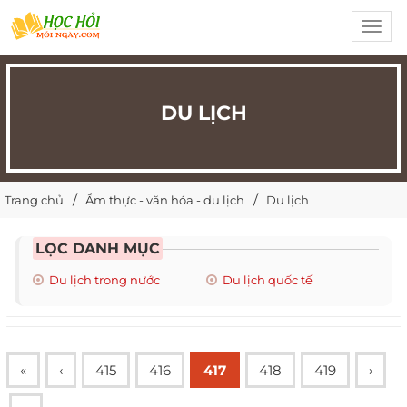
Toggl
navig
DU LỊCH
Trang chủ
Ẩm thực - văn hóa - du lịch
Du lịch
LỌC DANH MỤC
Du lịch trong nước
Du lịch quốc tế
«
‹
415
416
417
418
419
›