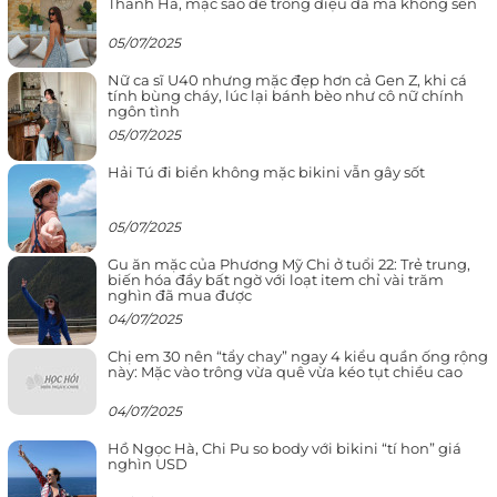
Thanh Hà, mặc sao để trông điệu đà mà không sến
05/07/2025
Nữ ca sĩ U40 nhưng mặc đẹp hơn cả Gen Z, khi cá
tính bùng cháy, lúc lại bánh bèo như cô nữ chính
ngôn tình
05/07/2025
Hải Tú đi biển không mặc bikini vẫn gây sốt
05/07/2025
Gu ăn mặc của Phương Mỹ Chi ở tuổi 22: Trẻ trung,
biến hóa đầy bất ngờ với loạt item chỉ vài trăm
nghìn đã mua được
04/07/2025
Chị em 30 nên “tẩy chay” ngay 4 kiểu quần ống rộng
này: Mặc vào trông vừa quê vừa kéo tụt chiều cao
04/07/2025
Hồ Ngọc Hà, Chi Pu so body với bikini “tí hon” giá
nghìn USD