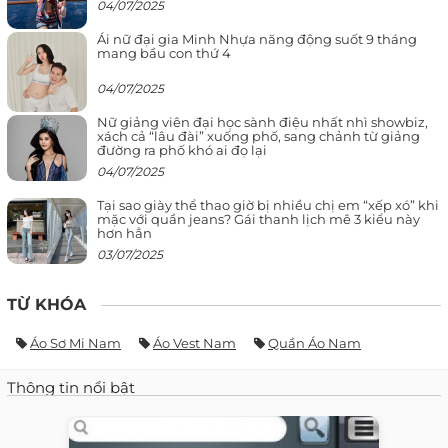
04/07/2025
Ái nữ đại gia Minh Nhựa năng động suốt 9 tháng
mang bầu con thứ 4
04/07/2025
Nữ giảng viên đại học sành điệu nhất nhì showbiz,
xách cả “lâu đài” xuống phố, sang chảnh từ giảng
đường ra phố khó ai đọ lại
04/07/2025
Tại sao giày thể thao giờ bị nhiều chị em “xếp xó” khi
mặc với quần jeans? Gái thanh lịch mê 3 kiểu này
hơn hẳn
03/07/2025
TỪ KHÓA
Áo Sơ Mi Nam
Áo Vest Nam
Quần Áo Nam
Thông tin nổi bật