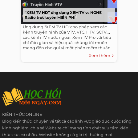
“XEM TV HD” ứng dụng XEM TV vs NGHE
Radio trực tuyến MIỄN PHÍ
Ứng dụng "XEM TV HD"cho phép xem các
kênh truyền hình của VTV, VTC, HTV, SCTV…,
các kênh TV nước ngoài. Xem TV Pro với tiêu
chí đơn giản và hiệu quả, chúng tôi muốn
mang đến cho quí vị một phần mềm thuần...
Xem thêm
KIẾN THỨC ONLINE
Blog kiến thức, chuyên về tất cả các lĩnh vực giáo dục, cuộc sống,
kinh nghiệm, chia sẻ Website chỉ mang tính chất sưu tầm kiến
thức của cá nhân. Website không có giá trị thương mại.